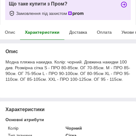
Що таке купити з Пром?
Замовлення під захистом
Опис
Характеристики
Доставка
Оплата
Умови 
Опис
Модна пляжна накидка. Колір: чорний. Довжина накидки 100
див. Розмірна сітка S - ПРО 80-85см. ОГ 70-85см. M - ПРО 85-
90см. ОГ 75-95см L - ПРО 90-100см. ОГ 80-95см XL - ПРО 95-
110см. ОГ 85-105см. XXL - ПРО 100-125см. ОГ 95 - 115см.
Характеристики
Основні атрибути
Колір
Чорний
Тип тканини
Сітка