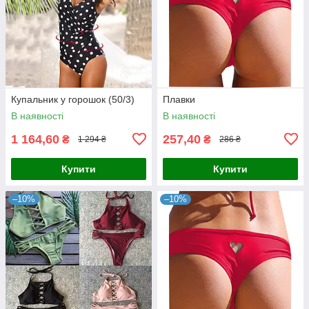
Купальник у горошок (50/3)
Плавки
В наявності
В наявності
1 164,60
257,40
₴
₴
1 294 ₴
286 ₴
Купити
Купити
–10%
–10%