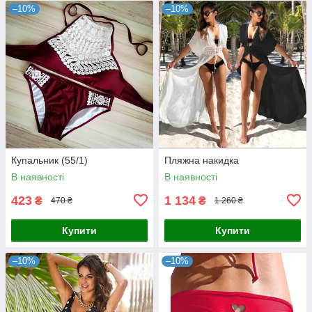
–10%
–10%
Купальник (55/1)
Пляжна накидка
В наявності
В наявності
423
1 134
₴
₴
470 ₴
1 260 ₴
Купити
Купити
–10%
–10%