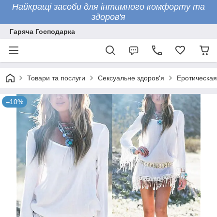
Найкращі засоби для інтимного комфорту та
здоров'я
Гаряча Господарка
Товари та послуги
Сексуальне здоров'я
Еротическая
–10%