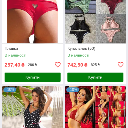
Плавки
Купальник (50)
В наявності
В наявності
257,40
742,50
₴
₴
286 ₴
825 ₴
Купити
Купити
–10%
–10%