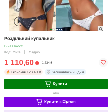
Роздільний купальник
В наявності
Код: 79/26
Роздріб
1 110,60
₴
1 234 ₴
Економія
123.40 ₴
Залишилось
26 днів
Купити
або
Купити з