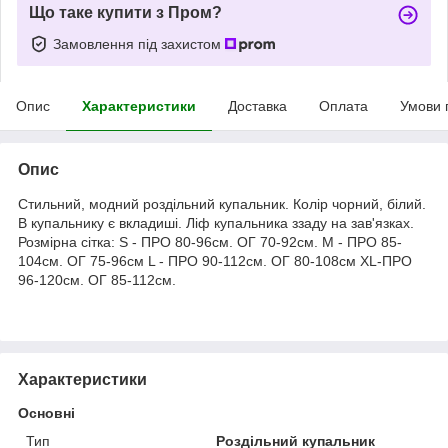
Що таке купити з Пром?
Замовлення під захистом
Опис
Характеристики
Доставка
Оплата
Умови 
Опис
Стильний, модний роздільний купальник. Колір чорний, білий.
В купальнику є вкладиші. Ліф купальника ззаду на зав'язках.
Розмірна сітка: S - ПРО 80-96см. ОГ 70-92см. M - ПРО 85-
104см. ОГ 75-96см L - ПРО 90-112см. ОГ 80-108см ХL-ПРО
96-120см. ОГ 85-112см.
Характеристики
Основні
Тип
Роздільний купальник