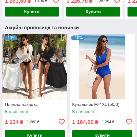
1 263,60
1 226,70
1 2
₴
₴
1 404 ₴
1 363 ₴
Купити
Купити
Акційні пропозиції та новинки
–10%
–10%
Пляжна накидка
Купальник М-4XL (50/3)
В наявності
В наявності
1 134
1 164,60
₴
₴
1 260 ₴
1 294 ₴
Купити
Купити