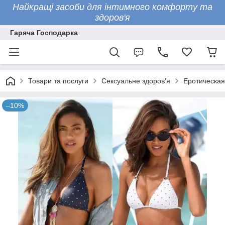
Найкращі засоби для інтимного комфорту та
здоров'я
Гаряча Господарка
Товари та послуги
Сексуальне здоров'я
Еротическая
–10%