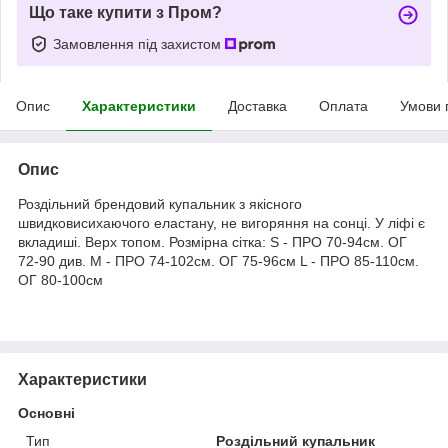
Що таке купити з Пром?
Замовлення під захистом
Опис
Характеристики
Доставка
Оплата
Умови 
Опис
Роздільний брендовий купальник з якісного
швидковисихаючого еластану, не вигоряння на сонці. У ліфі є
вкладиші. Верх топом. Розмірна сітка: S - ПРО 70-94см. ОГ
72-90 див. M - ПРО 74-102см. ОГ 75-96см L - ПРО 85-110см.
ОГ 80-100см
Характеристики
Основні
Тип
Роздільний купальник