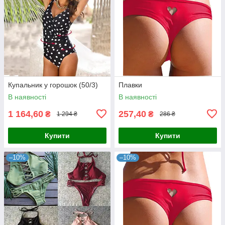
Купальник у горошок (50/3)
Плавки
В наявності
В наявності
1 164,60
257,40
₴
₴
1 294 ₴
286 ₴
Купити
Купити
–10%
–10%