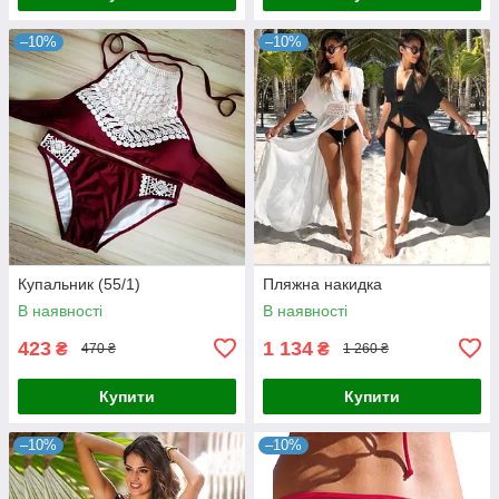
–10%
–10%
Купальник (55/1)
Пляжна накидка
В наявності
В наявності
423
1 134
₴
₴
470 ₴
1 260 ₴
Купити
Купити
–10%
–10%