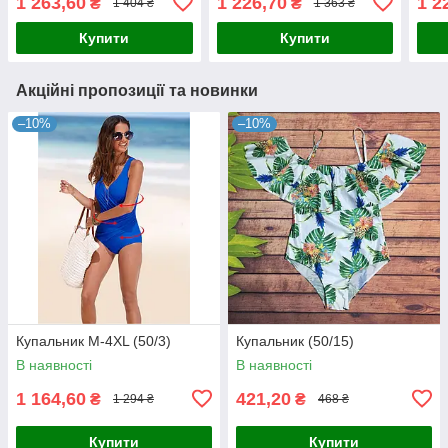
1 263,60
1 226,70
1 2
₴
₴
1 404 ₴
1 363 ₴
Купити
Купити
Акційні пропозиції та новинки
–10%
–10%
Купальник М-4XL (50/3)
Купальник (50/15)
В наявності
В наявності
1 164,60
421,20
₴
₴
1 294 ₴
468 ₴
Купити
Купити