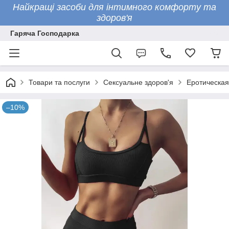
Найкращі засоби для інтимного комфорту та
здоров'я
Гаряча Господарка
Товари та послуги
Сексуальне здоров'я
Еротическая
–10%