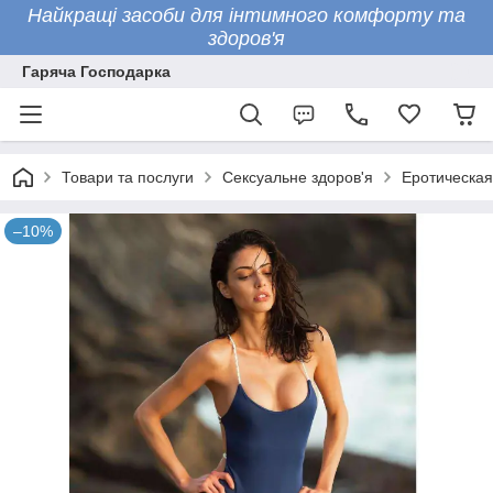
Найкращі засоби для інтимного комфорту та
здоров'я
Гаряча Господарка
Товари та послуги
Сексуальне здоров'я
Еротическая
–10%