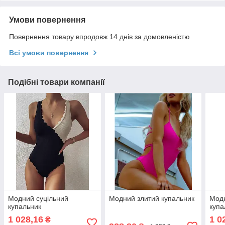
Умови повернення
Повернення товару впродовж 14 днів за домовленістю
Всі умови повернення
Подібні товари компанії
Модний суцільний
Модний злитий купальник
Модн
купальник
купа
1 028,16
1 0
₴