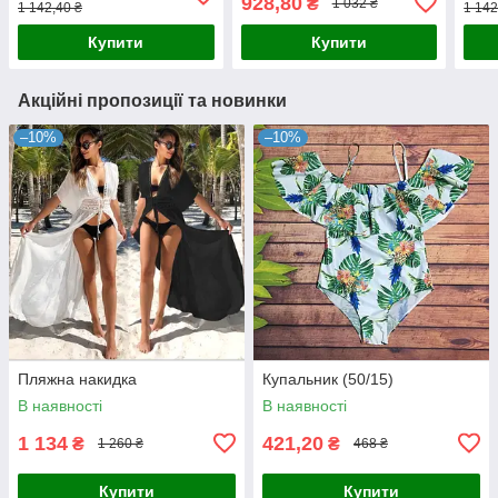
928,80
₴
1 032 ₴
1 142,40 ₴
1 142
Купити
Купити
Акційні пропозиції та новинки
–10%
–10%
Пляжна накидка
Купальник (50/15)
В наявності
В наявності
1 134
421,20
₴
₴
1 260 ₴
468 ₴
Купити
Купити