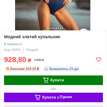
Модний злитий купальник
В наявності
Код: 50/83
Роздріб
928,80
₴
1 032 ₴
Економія
103.20 ₴
Залишилось
23 дні
Купити
або
Купити з