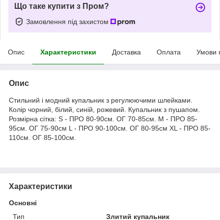
Що таке купити з Пром?
Замовлення під захистом
Опис
Характеристики
Доставка
Оплата
Умови 
Опис
Стильний і модний купальник з регулюючими шлейками.
Колір чорний, білий, синій, рожевий. Купальник з пушапом.
Розмірна сітка: S - ПРО 80-90см. ОГ 70-85см. M - ПРО 85-
95см. ОГ 75-90см L - ПРО 90-100см. ОГ 80-95см XL - ПРО 85-
110см. ОГ 85-100см.
Характеристики
Основні
Тип
Злитий купальник