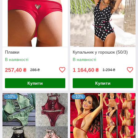
Плавки
Купальник у горошок (50/3)
В наявності
В наявності
257,40
1 164,60
₴
₴
286 ₴
1 294 ₴
Купити
Купити
–10%
–10%