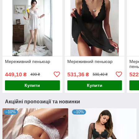
Мереживний пеньюар
Мереживний пеньюар
Мере
пен
449,10
531,36
522
₴
₴
499 ₴
590,40 ₴
Купити
Купити
Акційні пропозиції та новинки
–10%
–10%