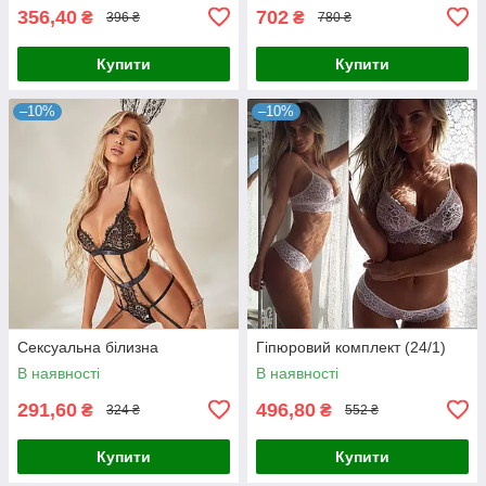
356,40
702
₴
₴
396 ₴
780 ₴
Купити
Купити
–10%
–10%
Сексуальна білизна
Гіпюровий комплект (24/1)
В наявності
В наявності
291,60
496,80
₴
₴
324 ₴
552 ₴
Купити
Купити