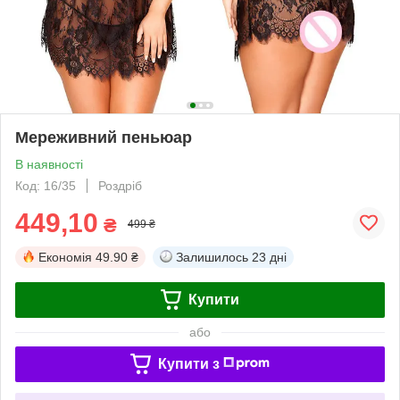
Мереживний пеньюар
В наявності
Код: 16/35
Роздріб
449,10
₴
499 ₴
Економія
49.90 ₴
Залишилось
23 дні
Купити
або
Купити з