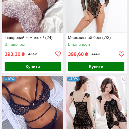
Гіпюровий комплект! (24)
Мереживний боді (7/2)
В наявності
В наявності
393,30
399,60
₴
₴
437 ₴
444 ₴
Купити
Купити
–10%
–10%