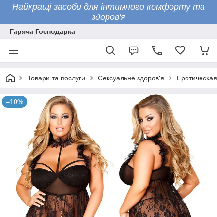
Найкращі засоби для інтимного комфорту та
здоров'я
Гаряча Господарка
Товари та послуги
Сексуальне здоров'я
Еротическая
–10%