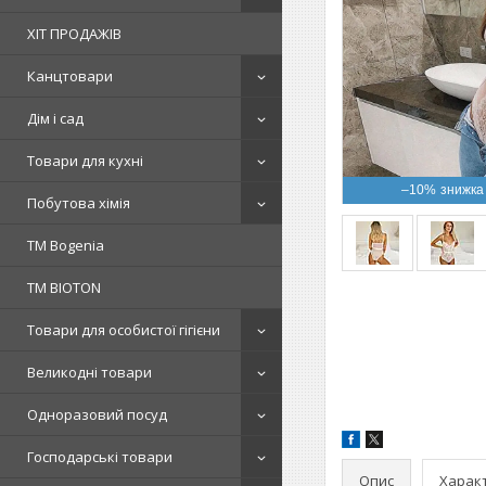
ХІТ ПРОДАЖІВ
Канцтовари
Дім і сад
Товари для кухні
–10%
Побутова хімія
ТМ Bogenia
ТМ BIOTON
Товари для особистої гігієни
Великодні товари
Одноразовий посуд
Господарські товари
Опис
Харак