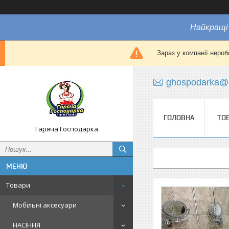
Найкращі 
Зараз у компанії нероб
ghospodarka@
ГОЛОВНА
ТО
Гаряча Господарка
Товари
Мобільні аксесуари
НАСІННЯ