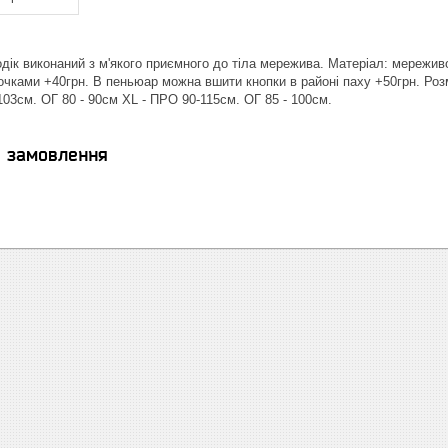
дік виконаний з м'якого приємного до тіла мережива. Матеріал: мереживо
точками +40грн. В пеньюар можна вшити кнопки в районі паху +50грн. Роз
103см. ОГ 80 - 90см XL - ПРО 90-115см. ОГ 85 - 100см.
я замовлення