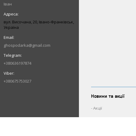
Іван
вул. Височана, 20, Івано-Франківськ,
Україна
ghospodarka@gmail.com
+380636197874
+380675753027
Новини та акції
Акції