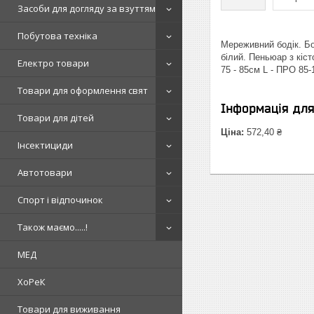
Засоби для догляду за взуттям
Побутова техніка
Мереживний бодік. Бо
білий. Пеньюар з кіс
Електро товари
75 - 85см L - ПРО 85-
Товари для оформлення свят
Інформація дл
Товари для дітей
Ціна:
572,40 ₴
Інсектициди
Автотовари
Спорт і відпочинок
Також маємо.....!
МЕД
ХоРеК
Товари для виживання