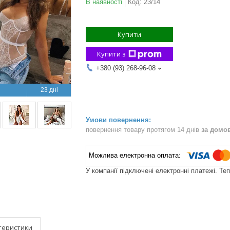
В наявності
Код:
23/14
Купити
Купити з
+380 (93) 268-96-08
23 дні
повернення товару протягом 14 днів
за домо
У компанії підключені електронні платежі. Те
теристики