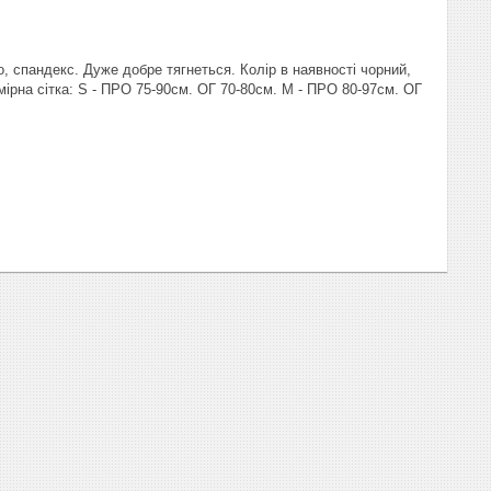
, спандекс. Дуже добре тягнеться. Колір в наявності чорний,
мірна сітка: S - ПРО 75-90см. ОГ 70-80см. M - ПРО 80-97см. ОГ