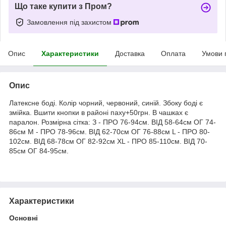
Що таке купити з Пром?
Замовлення під захистом
Опис
Характеристики
Доставка
Оплата
Умови 
Опис
Латексне боді. Колір чорний, червоний, синій. Збоку боді є
змійка. Вшити кнопки в районі паху+50грн. В чашках є
паралон. Розмірна сітка: З - ПРО 76-94см. ВІД 58-64см ОГ 74-
86см М - ПРО 78-96см. ВІД 62-70см ОГ 76-88см L - ПРО 80-
102см. ВІД 68-78см ОГ 82-92см XL - ПРО 85-110см. ВІД 70-
85см ОГ 84-95см.
Характеристики
Основні