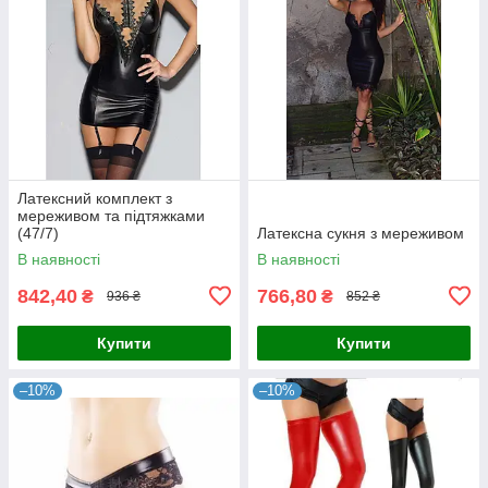
Латексний комплект з
мереживом та підтяжками
(47/7)
Латексна сукня з мереживом
В наявності
В наявності
842,40
766,80
₴
₴
936 ₴
852 ₴
Купити
Купити
–10%
–10%