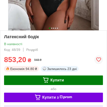
Латексний бодік
В наявності
Код: 48/39
Роздріб
853,20
₴
948 ₴
Економія
94.80 ₴
Залишилось
23 дні
Купити
або
Купити з