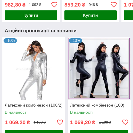
982,80
853,20
1 0
₴
₴
1 092 ₴
948 ₴
Купити
Купити
Акційні пропозиції та новинки
–10%
–10%
Латексний комбінезон (100/2)
Латексний комбінезон (100)
В наявності
В наявності
1 069,20
1 069,20
₴
₴
1 188 ₴
1 188 ₴