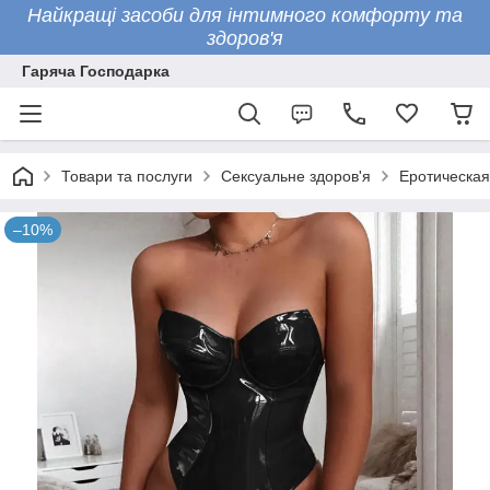
Найкращі засоби для інтимного комфорту та
здоров'я
Гаряча Господарка
Товари та послуги
Сексуальне здоров'я
Еротическая
–10%