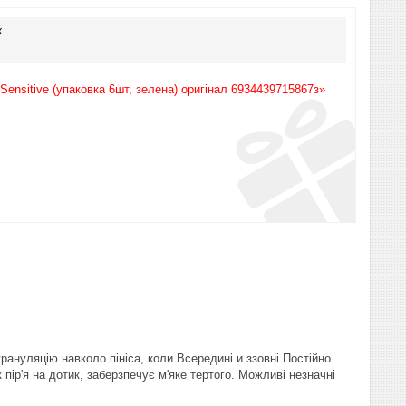
к
ensitive (упаковка 6шт, зелена) оригінал 6934439715867з»
рануляцію навколо пініса, коли Всередині и ззовні Постійно
 пір'я на дотик, заберзпечує м'яке тертого. Можливі незначні