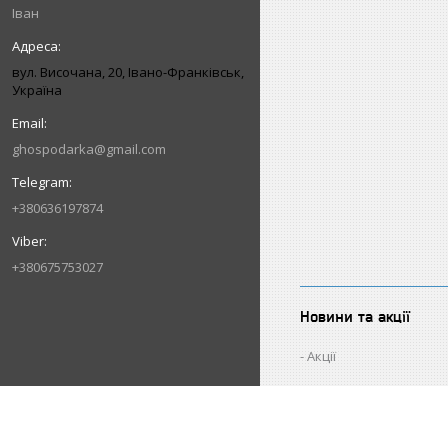
Іван
вул. Височана, 20, Івано-Франківськ,
Україна
ghospodarka@gmail.com
+380636197874
+380675753027
Новини та акції
Акції