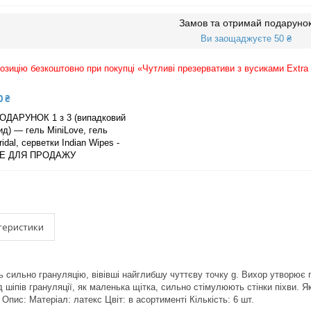
Замов та отримай подаруно
Ви заощаджуєте 50 ₴
зицію безкоштовно при покупці «Чутливі презервативи з вусиками Extra S
0 ₴
ОДАРУНОК 1 з 3 (випадковий
ид) — гель MiniLove, гель
ridal, серветки Indian Wipes -
Е ДЛЯ ПРОДАЖУ
теристики
ь сильно грануляцію, вівівші найглибшу чуттєву точку g. Вихор утворює г
 шіпів грануляції, як маленька щітка, сильно стімулюють стінки піхви. Як
 Опис: Матеріал: латекс Цвіт: в асортименті Кількість: 6 шт.