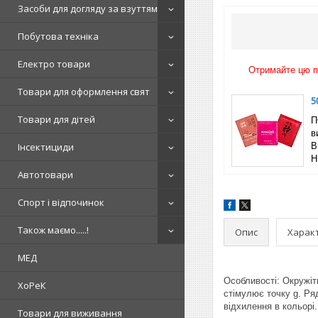
Засоби для догляду за взуттям
Побутова техніка
Електро товари
Отримайте цю по
Товари для оформлення свят
5
Товари для дітей
П
в
Інсектициди
B
Н
Автотовари
Спорт і відпочинок
Також маємо.....!
Опис
Харак
МЕД
Особливості: Окружіт
ХоРеК
стімулює точку g. Ряд
відхилення в кольорі.
Товари для виживання