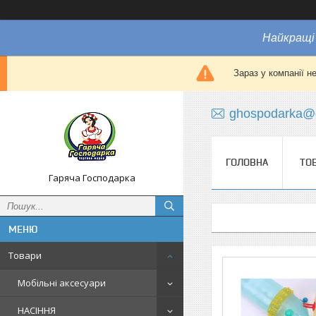
Найкращі 
Зараз у компанії н
ghospodarka@
ГОЛОВНА
ТО
Гаряча Господарка
Товари
Мобільні аксесуари
НАСІННЯ