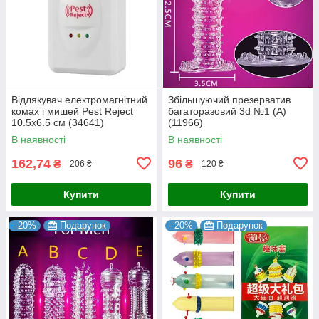
Відлякувач електромагнітний
Збільшуючий презерватив
комах і мишей Pest Reject
багаторазовий 3d №1 (А)
10.5х6.5 см (34641)
(11966)
В наявності
В наявності
162,74
96
₴
₴
206 ₴
120 ₴
Купити
Купити
–20%
Подарунок
–20%
Подарунок