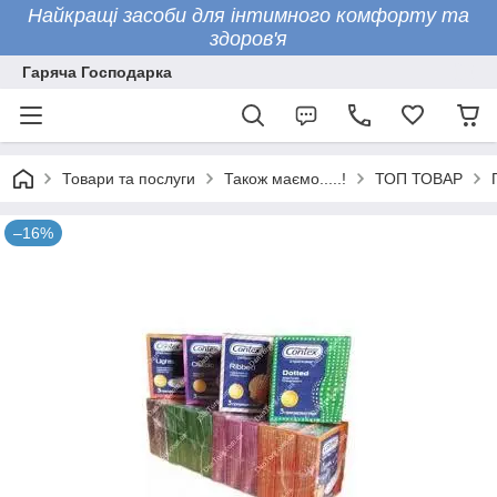
Найкращі засоби для інтимного комфорту та
здоров'я
Гаряча Господарка
Товари та послуги
Також маємо.....!
ТОП ТОВАР
–16%