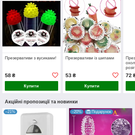
Презервативи з вусиками!
Презервативи із шипами
През
охол
розі
58
53
72
₴
₴
Купити
Купити
Акційні пропозиції та новинки
–21%
–20%
Подарунок