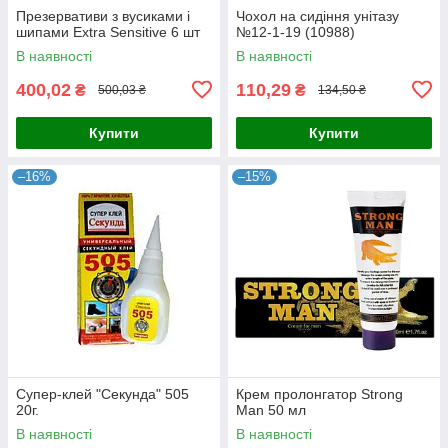
Презервативи з вусиками і
Чохол на сидіння унітазу
шипами Extra Sensitive 6 шт
№12-1-19 (10988)
В наявності
В наявності
400,02
110,29
₴
₴
500,03 ₴
134,50 ₴
Купити
Купити
–16%
–15%
Супер-клей "Секунда" 505
Крем пролонгатор Strong
20г.
Man 50 мл
В наявності
В наявності