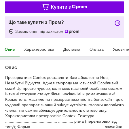
Купити з
Що таке купити з Пром?
Замовлення під захистом
Опис
Характеристики
Доставка
Оплата
Умови п
Опис
Презервативи Contex доставляти Вам абсолютно Нові,
Незабутні Відчуття, Аджея смороду ма ють свой Особливий
смак! Це просто чудово, коли секс насіченій особливо смаком.
Інтимні стосунки станут більш насіченімі и романтичними!
Кроме того, мастило на презервативах містіть бензокаїн - цею
чудовий препарат значний зніжує чутлівість головки чоловічого
члена, тім самим збільшує длительность статево акту.
Характеристики презерватівів Contex: Текстура
............................................. ............. різна (перелогових від
типу); Форма ................................................. ............. звичайна