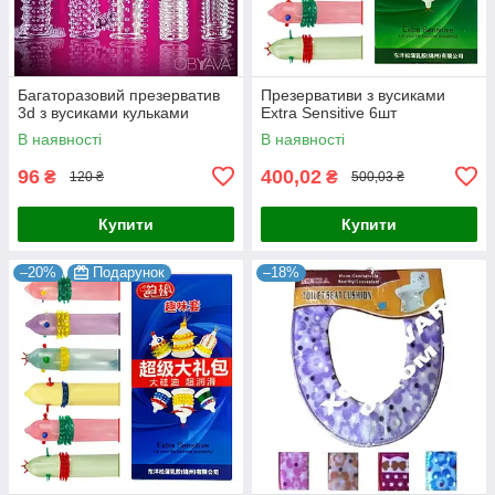
Багаторазовий презерватив
Презервативи з вусиками
3d з вусиками кульками
Extra Sensitive 6шт
В наявності
В наявності
96
400,02
₴
₴
120 ₴
500,03 ₴
Купити
Купити
–20%
Подарунок
–18%