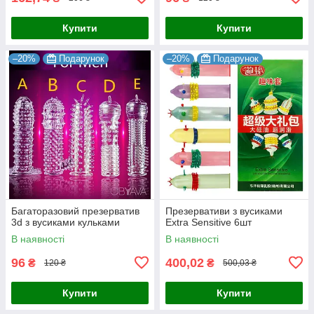
Купити
Купити
–20%
Подарунок
–20%
Подарунок
Багаторазовий презерватив
Презервативи з вусиками
3d з вусиками кульками
Extra Sensitive 6шт
В наявності
В наявності
96
400,02
₴
₴
120 ₴
500,03 ₴
Купити
Купити