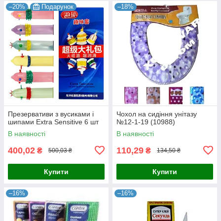
–20%
Подарунок
–18%
Презервативи з вусиками і
Чохол на сидіння унітазу
шипами Extra Sensitive 6 шт
№12-1-19 (10988)
В наявності
В наявності
400,02
110,29
₴
₴
500,03 ₴
134,50 ₴
Купити
Купити
–16%
–16%