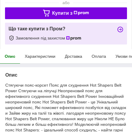
або
Купити з
Що таке купити з Пром?
Замовлення під захистом
Опис
Характеристики
Доставка
Оплата
Умови п
Опис
Стягуючи пояс-корсет Пояс для схуднення Hot Shapers Belt
Power Стягуючи на ліпучці Неопреновий пояс для
ефективного схуднення Hot Shapers Belt Power Інноваційний
неопреновий пояс Hot Shapers Belt Power - це Унікальний
широкий пояс, Які поможет ефективного позбутіся від складок
и Зайве жиру на талії та жівоті. лагодаря неопреновому поясу
Hot Shapers Belt Power, спалювання жиру ще Ніколи НЕ Було
більш легким и більш ефективного! Моделюючій неопреновий
пояс Hot Shapers: - ідеальний способ схуднуть; - найти гарні