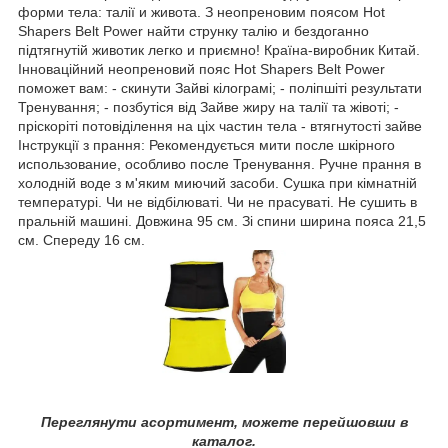
форми тела: талії и живота. З неопреновим поясом Hot
Shapers Belt Power найти струнку талію и бездоганно
підтягнутій животик легко и приємно! Країна-виробник Китай.
Інноваційний неопреновий пояс Hot Shapers Belt Power
поможет вам: - скинути Зайві кілограмі; - поліпшіті результати
Тренування; - позбутіся від Зайве жиру на талії та жівоті; -
пріскоріті потовіділення на ціх частин тела - втягнутості зайве
Інструкції з прання: Рекомендується мити после шкірного
использование, особливо после Тренування. Ручне прання в
холодній воде з м'яким миючий засоби. Сушка при кімнатній
температурі. Чи не відбілюваті. Чи не прасуваті. Не сушить в
пральній машині. Довжина 95 см. Зі спини ширина пояса 21,5
см. Спереду 16 см.
Переглянути асортимент, можете перейшовши в
каталог.