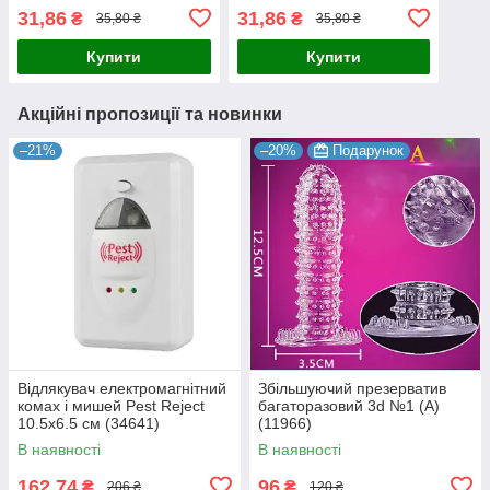
31,86
31,86
₴
₴
35,80 ₴
35,80 ₴
Купити
Купити
Акційні пропозиції та новинки
–21%
–20%
Подарунок
Відлякувач електромагнітний
Збільшуючий презерватив
комах і мишей Pest Reject
багаторазовий 3d №1 (А)
10.5х6.5 см (34641)
(11966)
В наявності
В наявності
162,74
96
₴
₴
206 ₴
120 ₴