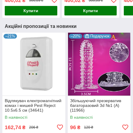
400,02
400,02
400
₴
₴
500,03 ₴
500,03 ₴
Купити
Купити
Акційні пропозиції та новинки
–21%
–20%
Подарунок
Відлякувач електромагнітний
Збільшуючий презерватив
комах і мишей Pest Reject
багаторазовий 3d №1 (А)
10.5х6.5 см (34641)
(11966)
В наявності
В наявності
162,74
96
₴
₴
206 ₴
120 ₴