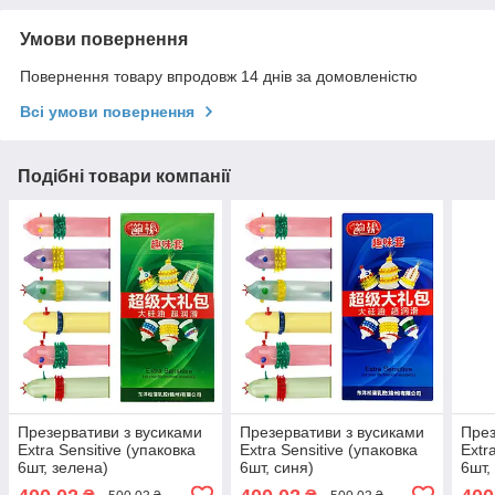
Умови повернення
Повернення товару впродовж 14 днів за домовленістю
Всі умови повернення
Подібні товари компанії
Презервативи з вусиками
Презервативи з вусиками
През
Extra Sensitive (упаковка
Extra Sensitive (упаковка
Extr
6шт, зелена)
6шт, синя)
6шт,
6934439715867з
6934439715867с
693