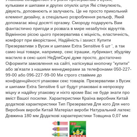
кульками и шипами и других опукліх штук Які стімулюють,
дівують, доповнюють и залучають. Це не просто прикольний
елемент дизайну, а спеціально розроблення рельєф, Який
допомагає жінці досягті оргазму. Смороду подарують Вам
фантастично пригоди и розвага в мире незабутніх відчуттів.
Відмінною рісою цього презерватива є міцність, еластичність,
комфорт при вікорістанні, Надійність і захист. Купити
Презервативи з Вусик и шипами Extra Sensitive 6 шт ', а так
само інші товари, например, секс іграшки, лубрикант, збудліву
мастило в секс-шопі НеДляСкукі дуже просто, достаточно
Оформити замовлення на сайті, натіснувші кнопочку "купити"
або зв'язати з нашими менеджерами за телефонами 050-227-
99-00 або 096-227-99-00 Ми строго ставімие до
конфіденційності упаковки секс товарів. Презервативи з Вусик
и шипами Extra Sensitive 6 шт будут упаковані в непрозору
міцну и надійну упаковку и ніхто кроме Вас не буде знати про
вміст Вашої посилки. Характеристики Країна виробник Китай
додаткові характеристики Тип Презерватив Для кого Для него
Виробник вироби Китай Матеріал вироби Натуральний латекс
Довжина 180 мм Додаткові характеристики Товщина 0,07 мм