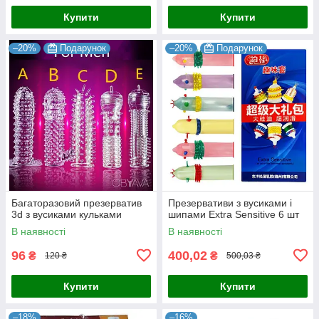
Купити
Купити
–20%
Подарунок
–20%
Подарунок
Багаторазовий презерватив
Презервативи з вусиками і
3d з вусиками кульками
шипами Extra Sensitive 6 шт
В наявності
В наявності
96
400,02
₴
₴
120 ₴
500,03 ₴
Купити
Купити
–18%
–16%