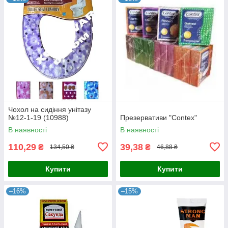
Чохол на сидіння унітазу
№12-1-19 (10988)
Презервативи "Contex"
В наявності
В наявності
110,29
39,38
₴
₴
134,50 ₴
46,88 ₴
Купити
Купити
–16%
–15%