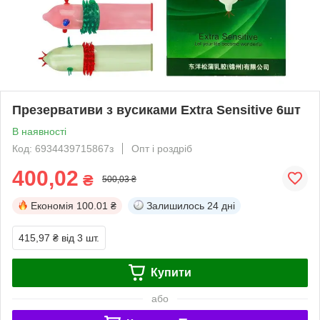
Презервативи з вусиками Extra Sensitive 6шт
В наявності
Код: 6934439715867з
Опт і роздріб
400,02
₴
500,03 ₴
Економія
100.01 ₴
Залишилось
24 дні
415,97 ₴
від 3 шт.
Купити
або