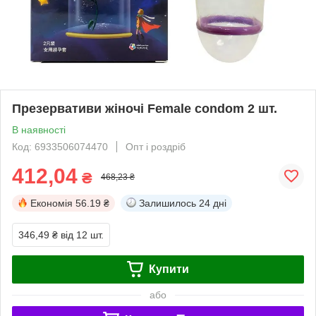
Презервативи жіночі Female condom 2 шт.
В наявності
Код: 6933506074470
Опт і роздріб
412,04
₴
468,23 ₴
Економія
56.19 ₴
Залишилось
24 дні
346,49 ₴
від 12 шт.
Купити
або