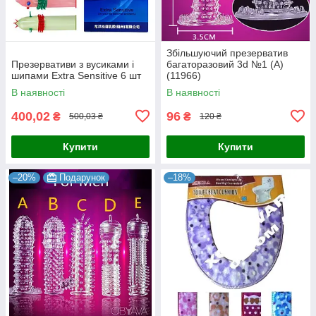
Збільшуючий презерватив
Презервативи з вусиками і
багаторазовий 3d №1 (А)
шипами Extra Sensitive 6 шт
(11966)
В наявності
В наявності
400,02
96
₴
₴
500,03 ₴
120 ₴
Купити
Купити
–20%
Подарунок
–18%