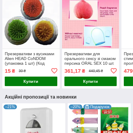
Презервативи з вусиками
Презервативи для
През
Alien HEAD CoNDOM
орального сексу зі смаком
стим
(упаковка 1 шт) (Код
персика ORAL SEX 10 шт.
про
302/11)
12 ш
15
361,17
479
₴
₴
30 ₴
440,45 ₴
Купити
Купити
Акційні пропозиції та новинки
–21%
–20%
Подарунок