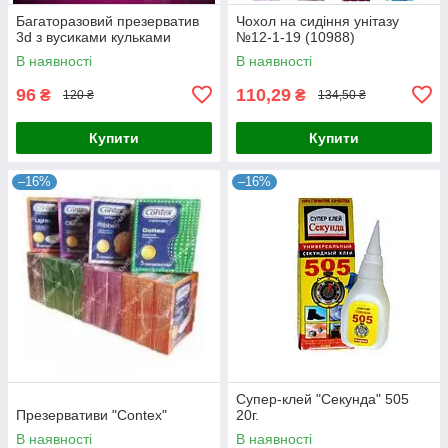
Багаторазовий презерватив
Чохол на сидіння унітазу
3d з вусиками кульками
№12-1-19 (10988)
В наявності
В наявності
96
110,29
₴
₴
120 ₴
134,50 ₴
Купити
Купити
–16%
–16%
Супер-клей "Секунда" 505
Презервативи "Contex"
20г.
В наявності
В наявності