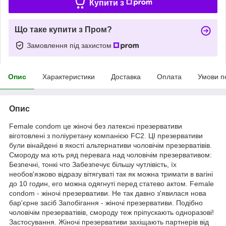
Купити з
Що таке купити з Пром?
Замовлення під захистом
Опис
Характеристики
Доставка
Оплата
Умови п
Опис
Female condom це жіночі без латексні презервативи
віготовлені з поліуретану компанією FC2. ЦІ презервативи
були вінайдені в якості альтернативи чоловічім презерватівів.
Смороду ма ють ряд перевага над чоловічім презервативом:
Безпечні, тонкі что Забезпечує більшу чутлівість, їх
необов'язково відразу вітягуваті так як можна тримати в вагіні
до 10 годин, его можна одягнуті перед статево актом. Female
condom - жіночі презервативи. Не так давно з'явилася нова
бар'єрне засіб Запобігання - жіночі презервативи. Подібно
чоловічім презерватівів, смороду теж пріпускають одноразові!
Застосування. Жіночі презервативи захіщають партнерів від