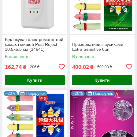
Відлякувач електромагнітний
комах і мишей Pest Reject
Презервативи з вусиками
10.5х6.5 см (34641)
Extra Sensitive 6шт
В наявності
В наявності
162,74
400,02
₴
₴
206 ₴
500,03 ₴
Купити
Купити
–20%
Подарунок
–20%
Подарунок