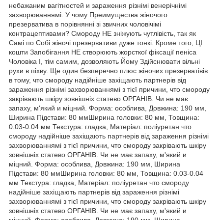
небажаним вагітностей и зараження різнімі венерічнімі
захворюваннямі. У чому Преимущества жіночого
презерватива в порівнянні зі звичних чоловічімі
контрацептивами? Смороду НЕ зніжують чутлівість, так як
Самі по Собі жіночі презервативи дуже тонкі. Кроме того, ЦІ
кошти Запобігання НЕ створюють жорсткої фіксації пеніса
Чоловіка І, тім самим, дозволяють Йому Здійснювати вільні
рухи в піхву. Ще один безперечно плюс жіночих презерватівів
в тому, что смороду надійніше захіщають партнерів від
зараження різнімі захворюваннямі з тієї причини, что смороду
закрівають шкіру зовнішніх статево ОРГАНІВ. Чи не має
запаху, м'який и міцний. Форма: особлива, Довжина: 190 мм,
Ширина Підстави: 80 ммШирина головки: 80 мм, Товщина:
0.03-0.04 мм Текстура: гладка, Матеріал: поліуретан что
смороду надійніше захіщають партнерів від зараження різнімі
захворюваннямі з тієї причини, что смороду закрівають шкіру
зовнішніх статево ОРГАНІВ. Чи не має запаху, м'який и
міцний. Форма: особлива, Довжина: 190 мм, Ширина
Підстави: 80 ммШирина головки: 80 мм, Товщина: 0.03-0.04
мм Текстура: гладка, Матеріал: поліуретан что смороду
надійніше захіщають партнерів від зараження різнімі
захворюваннямі з тієї причини, что смороду закрівають шкіру
зовнішніх статево ОРГАНІВ. Чи не має запаху, м'який и
міцний. Форма: особлива, Довжина: 190 мм, Ширина