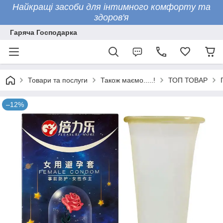
Найкращі засоби для інтимного комфорту та
здоров'я
Гаряча Господарка
Товари та послуги
Також маємо.....!
ТОП ТОВАР
–12%