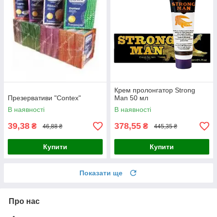
Крем пролонгатор Strong
Презервативи "Contex"
Man 50 мл
В наявності
В наявності
39,38
378,55
₴
₴
46,88 ₴
445,35 ₴
Купити
Купити
Показати ще
Про нас