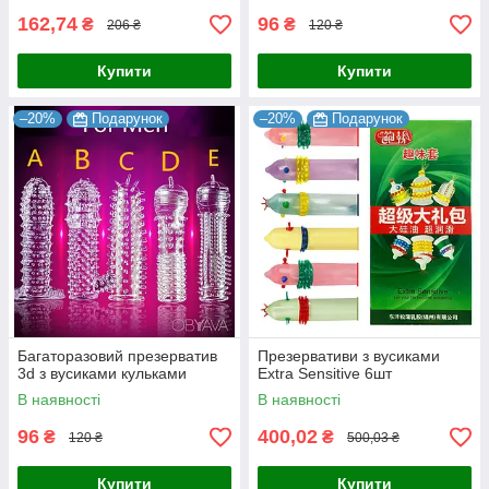
162,74
96
₴
₴
206 ₴
120 ₴
Купити
Купити
–20%
Подарунок
–20%
Подарунок
Багаторазовий презерватив
Презервативи з вусиками
3d з вусиками кульками
Extra Sensitive 6шт
В наявності
В наявності
96
400,02
₴
₴
120 ₴
500,03 ₴
Купити
Купити