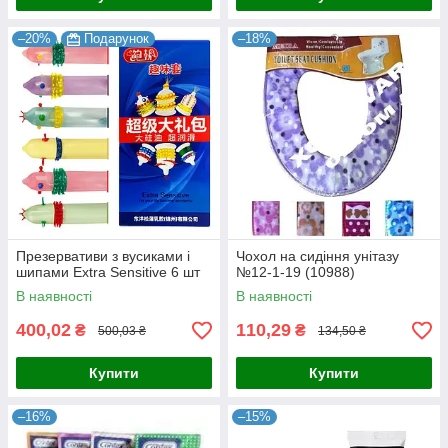
–20%
Подарунок
–18%
Презервативи з вусиками і
Чохол на сидіння унітазу
шипами Extra Sensitive 6 шт
№12-1-19 (10988)
В наявності
В наявності
400,02
110,29
₴
₴
500,03 ₴
134,50 ₴
Купити
Купити
–16%
–15%