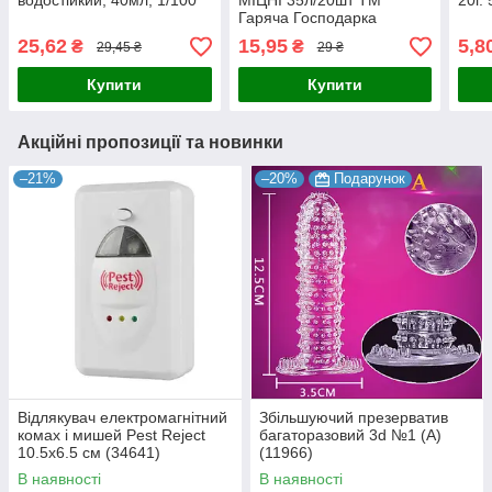
водостійкий, 40мл, 1/100
МІЦНІ 35л/20шт ТМ
20г.
Гаряча Господарка
(50*60см) 50шт./уп 65324
25,62
15,95
5,8
₴
₴
29,45 ₴
29 ₴
Купити
Купити
Акційні пропозиції та новинки
–21%
–20%
Подарунок
Відлякувач електромагнітний
Збільшуючий презерватив
комах і мишей Pest Reject
багаторазовий 3d №1 (А)
10.5х6.5 см (34641)
(11966)
В наявності
В наявності