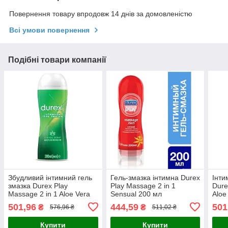
Повернення товару впродовж 14 днів за домовленістю
Всі умови повернення
Подібні товари компанії
Збудливий інтимний гель
Гель-змазка інтимна Durex
Інти
змазка Durex Play
Play Massage 2 in 1
Dure
Massage 2 in 1 Aloe Vera
Sensual 200 мл
Aloe
200 мл (5038483962657)
(503
501,96
444,59
501
₴
₴
576,96 ₴
511,02 ₴
Купити
Купити