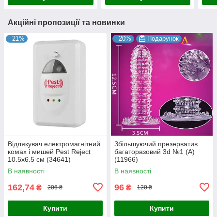
Акційні пропозиції та новинки
–21%
–20%
Подарунок
Відлякувач електромагнітний
Збільшуючий презерватив
комах і мишей Pest Reject
багаторазовий 3d №1 (А)
10.5х6.5 см (34641)
(11966)
В наявності
В наявності
162,74
96
₴
₴
206 ₴
120 ₴
Купити
Купити