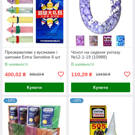
Презервативи з вусиками і
Чохол на сидіння унітазу
шипами Extra Sensitive 6 шт
№12-1-19 (10988)
В наявності
В наявності
400,02
110,29
₴
₴
500,03 ₴
134,50 ₴
Купити
Купити
–16%
–16%