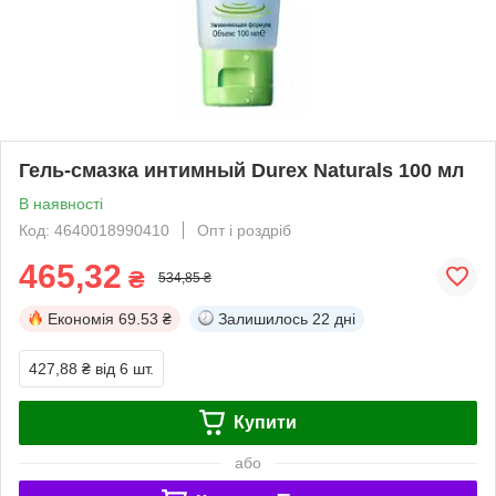
Гель-смазка интимный Durex Naturals 100 мл
В наявності
Код: 4640018990410
Опт і роздріб
465,32
₴
534,85 ₴
Економія
69.53 ₴
Залишилось
22 дні
427,88 ₴
від 6 шт.
Купити
або