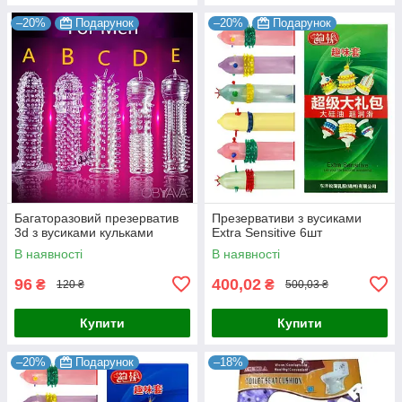
–20%
Подарунок
–20%
Подарунок
Багаторазовий презерватив
Презервативи з вусиками
3d з вусиками кульками
Extra Sensitive 6шт
В наявності
В наявності
96
400,02
₴
₴
120 ₴
500,03 ₴
Купити
Купити
–20%
Подарунок
–18%