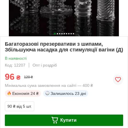
Багаторазові презервативи з шипами,
Збільшуюча насадка для стимуляції вагіни (Д)
В наявності
Код: 12207
Опт і роздріб
96
₴
120 ₴
Мінімальна сума замовлення на сайті — 400 ₴
Економія
24 ₴
Залишилось
23 дні
90 ₴
від 5 шт.
Купити