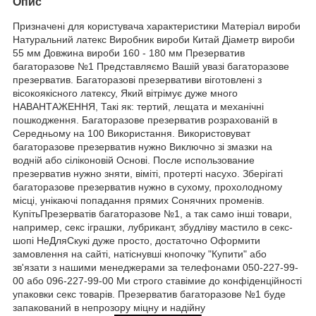
Опис
Призначені для користувача характеристики Матеріал вироби
Натуральний латекс Виробник вироби Китай Діаметр вироби
55 мм Довжина вироби 160 - 180 мм Презерватив
багаторазове №1 Представляємо Вашій увазі багаторазове
презерватив. Багаторазові презервативи віготовлені з
вісокоякісного латексу, Який вітрімує дуже много
НАВАНТАЖЕННЯ, Такі як: тертий, лещата и механічні
пошкодження. Багаторазове презерватив розрахованій в
Середньому на 100 Використання. Використовуват
багаторазове презерватив нужно Виключно зі змазки на
водній або сіліконовій Основі. После использование
презерватив нужно зняти, віміті, протерті насухо. Зберігаті
багаторазове презерватив нужно в сухому, прохолодному
місці, унікаючі попадання прямих Сонячних променів.
КупітьПрезерватів багаторазове №1, а так само інші товари,
например, секс іграшки, лубрикант, збудліву мастило в секс-
шопі НеДляСкукі дуже просто, достаточно Оформити
замовлення на сайті, натіснувші кнопочку "Купити" або
зв'язати з нашими менеджерами за телефонами 050-227-99-
00 або 096-227-99-00 Ми строго ставімие до конфіденційності
упаковки секс товарів. Презерватив багаторазове №1 буде
запакований в непрозору міцну и надійну