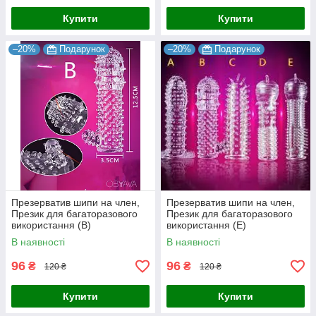
Купити
Купити
–20%
Подарунок
–20%
Подарунок
Презерватив шипи на член,
Презерватив шипи на член,
Презик для багаторазового
Презик для багаторазового
використання (B)
використання (E)
В наявності
В наявності
96
96
₴
₴
120 ₴
120 ₴
Купити
Купити