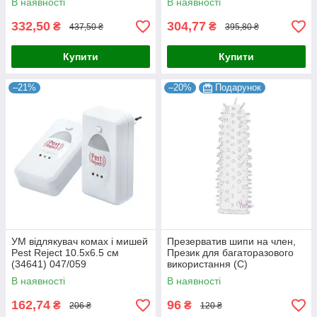
В наявності
В наявності
332,50
304,77
₴
₴
437,50 ₴
395,80 ₴
Купити
Купити
–21%
–20%
Подарунок
УМ відлякувач комах і мишей
Презерватив шипи на член,
Pest Reject 10.5х6.5 см
Презик для багаторазового
(34641) 047/059
використання (С)
В наявності
В наявності
162,74
96
₴
₴
206 ₴
120 ₴