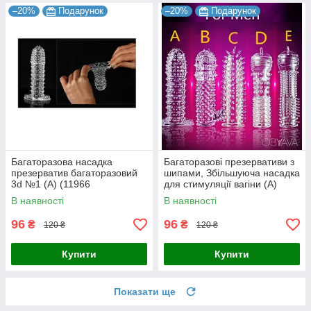
–20%
Подарунок
–20%
Подарунок
Багаторазова насадка
Багаторазові презервативи з
презерватив багаторазовий
шипами, Збільшуюча насадка
3d №1 (А) (11966
для стимуляції вагіни (А)
В наявності
В наявності
96
96
₴
₴
120 ₴
120 ₴
Купити
Купити
Показати ще