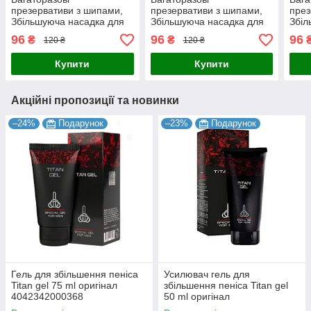
презервативи з шипами,
презервативи з шипами,
през
Збільшуюча насадка для
Збільшуюча насадка для
Збіл
стимуляції вагіни (А)
стимуляції вагіни (С)
стим
96
96
96
₴
₴
120 ₴
120 ₴
Купити
Купити
Акційні пропозиції та новинки
–24%
Подарунок
–23%
Подарунок
Гель для збільшення пеніса
Усилювач гель для
Titan gel 75 ml оригінал
збільшення пеніса Titan gel
4042342000368
50 ml оригінал
4630017970018