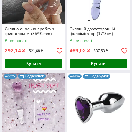
Скляна анальна пробка з
Скляний двохсторонній
кристалом M (35*91mm)
фалоімітатор (17*3см)
В наявності
В наявності
292,14
469,02
₴
₴
521,68 ₴
837,53 ₴
Купити
Купити
–44%
Подарунок
–44%
Подарунок