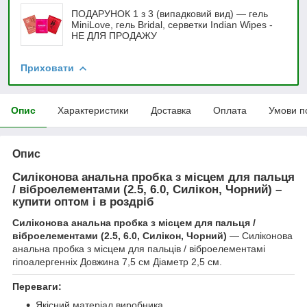
ПОДАРУНОК 1 з 3 (випадковий вид) — гель
MiniLove, гель Bridal, серветки Indian Wipes -
НЕ ДЛЯ ПРОДАЖУ
Приховати
Опис
Характеристики
Доставка
Оплата
Умови п
Опис
Силіконова анальна пробка з місцем для пальця
/ віброелементами (2.5, 6.0, Силікон, Чорний) –
купити оптом і в роздріб
Силіконова анальна пробка з місцем для пальця /
віброелементами (2.5, 6.0, Силікон, Чорний)
— Силіконова
анальна пробка з місцем для пальців / віброелементамі
гіпоалергенніх Довжина 7,5 см Діаметр 2,5 см.
Переваги:
Якісний матеріал виробника