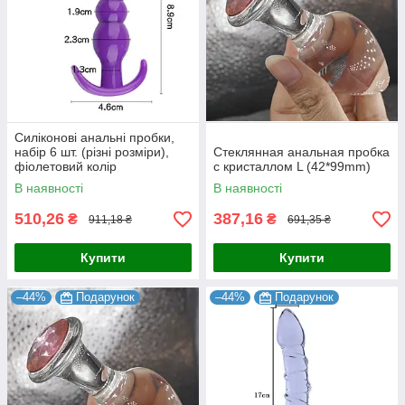
Силіконові анальні пробки,
набір 6 шт. (різні розміри),
Стеклянная анальная пробка
фіолетовий колір
с кристаллом L (42*99mm)
В наявності
В наявності
510,26
387,16
₴
₴
911,18 ₴
691,35 ₴
Купити
Купити
–44%
Подарунок
–44%
Подарунок