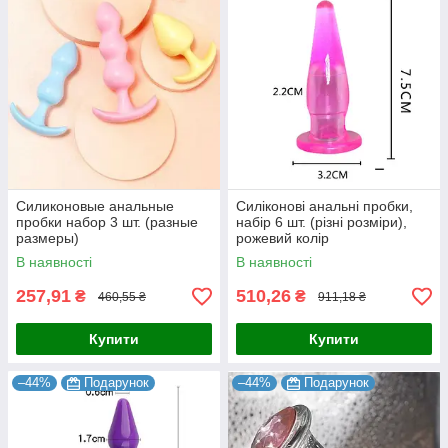
Силиконовые анальные
Силіконові анальні пробки,
пробки набор 3 шт. (разные
набір 6 шт. (різні розміри),
размеры)
рожевий колір
В наявності
В наявності
257,91
510,26
₴
₴
460,55 ₴
911,18 ₴
Купити
Купити
–44%
Подарунок
–44%
Подарунок