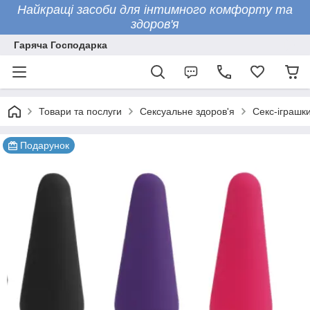
Найкращі засоби для інтимного комфорту та
здоров'я
Гаряча Господарка
Товари та послуги
Сексуальне здоров'я
Секс-іграшк
Подарунок