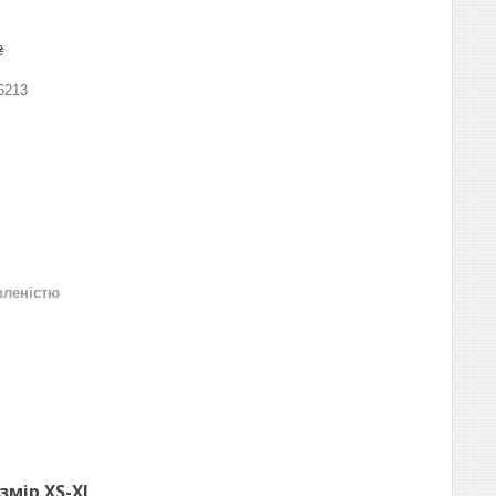
₴
6213
вленістю
змір XS-XL