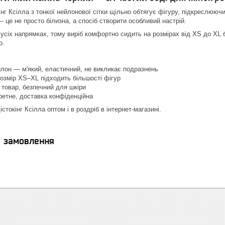
г Ксілла з тонкої нейлонової сітки щільно обтягує фігуру, підкреслюючи 
 це не просто білизна, а спосіб створити особливий настрій.
 усіх напрямках, тому виріб комфортно сидить на розмірах від XS до XL 
о.
лон — м'який, еластичний, не викликає подразнень
озмір XS–XL підходить більшості фігур
товар, безпечний для шкіри
ретне, доставка конфіденційна
стокінг Ксілла оптом і в роздріб в інтернет-магазині.
я замовлення