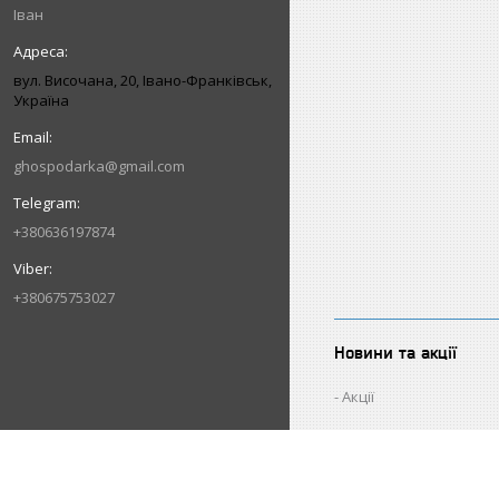
Іван
вул. Височана, 20, Івано-Франківськ,
Україна
ghospodarka@gmail.com
+380636197874
+380675753027
Новини та акції
Акції