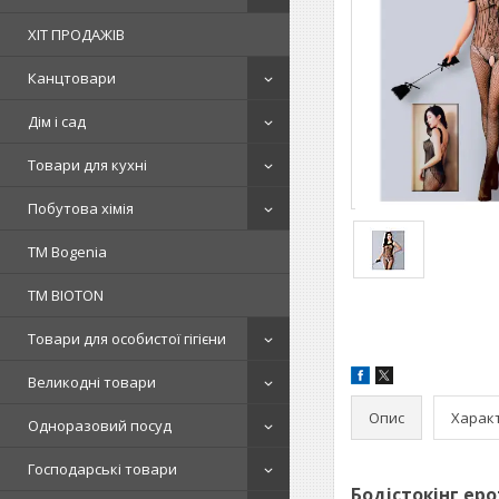
ХІТ ПРОДАЖІВ
Канцтовари
Дім і сад
Товари для кухні
Побутова хімія
ТМ Bogenia
ТМ BIOTON
Товари для особистої гігієни
Великодні товари
Опис
Харак
Одноразовий посуд
Господарські товари
Бодістокінг еро