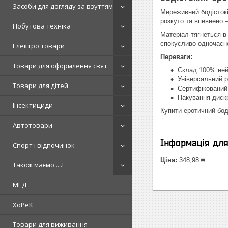
Засоби для догляду за взуттям
Мереживний бодістокін
розкуто та впевнено —
Побутова техніка
Матеріал тягнеться в
спокусливо одночасн
Електро товари
Переваги:
Товари для оформлення свят
Склад 100% ней
Універсальний р
Товари для дітей
Сертифікований 
Пакування диск
Інсектициди
Купити еротичний боді
Автотовари
Інформація дл
Спорт і відпочинок
Ціна:
348,98 ₴
Також маємо.....!
МЕД
ХоРеК
Товари для виживання