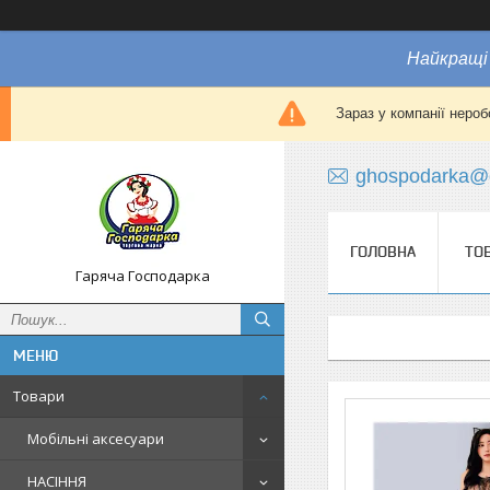
Найкращі 
Зараз у компанії нероб
ghospodarka@
ГОЛОВНА
ТО
Гаряча Господарка
Товари
Мобільні аксесуари
НАСІННЯ