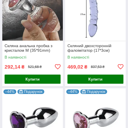
Скляна анальна пробка з
Скляний двохсторонній
кристалом M (35*91mm)
фалоімітатор (17*3см)
В наявності
В наявності
292,14
469,02
₴
₴
521,68 ₴
837,53 ₴
Купити
Купити
–44%
Подарунок
–44%
Подарунок