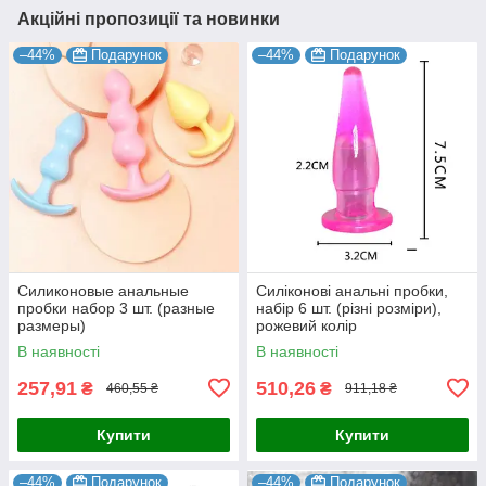
Акційні пропозиції та новинки
–44%
Подарунок
–44%
Подарунок
Силиконовые анальные
Силіконові анальні пробки,
пробки набор 3 шт. (разные
набір 6 шт. (різні розміри),
размеры)
рожевий колір
В наявності
В наявності
257,91
510,26
₴
₴
460,55 ₴
911,18 ₴
Купити
Купити
–44%
Подарунок
–44%
Подарунок