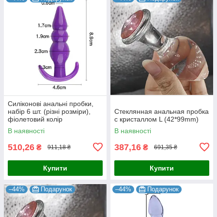
Силіконові анальні пробки,
набір 6 шт. (різні розміри),
Стеклянная анальная пробка
фіолетовий колір
с кристаллом L (42*99mm)
В наявності
В наявності
510,26
387,16
₴
₴
911,18 ₴
691,35 ₴
Купити
Купити
–44%
Подарунок
–44%
Подарунок