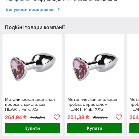
Всі умови повернення
Подібні товари компанії
Металическая анальная
Металическая анальная
Мета
пробка с кристалом
пробка с кристалом
проб
HEART, Pink, XS
HEART, Pink, XXS
HEAR
264,94
201,38
264
₴
₴
473,10 ₴
353,29 ₴
Купити
Купити