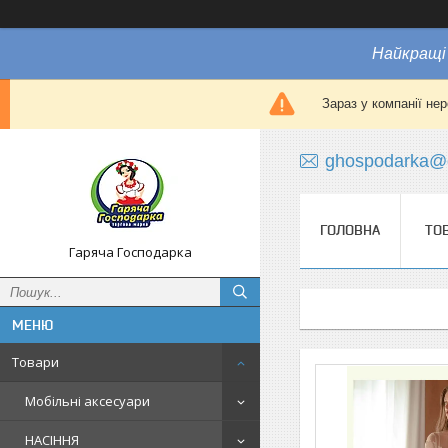
Найкращі 
Зараз у компанії не
ghospodarka@
ГОЛОВНА
ТО
Гаряча Господарка
Товари
Мобільні аксесуари
НАСІННЯ