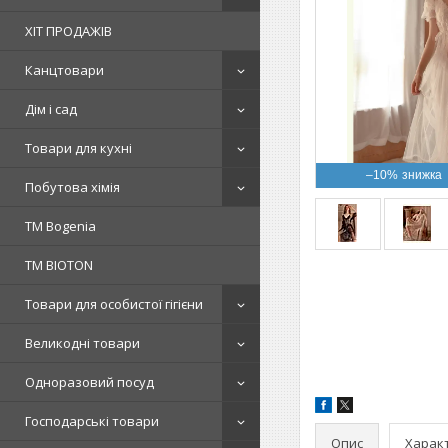
ХІТ ПРОДАЖІВ
Канцтовари
Дім і сад
Товари для кухні
–10%
Побутова хімія
ТМ Bogenia
ТМ BIOTON
Товари для особистої гігієни
Великодні товари
Одноразовий посуд
Господарські товари
Опис
Харак