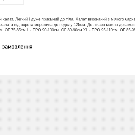
халат. Легкий і дуже приємний до тіла. Халат виконаний з м'якого барха
халата від ворота мережива до подолу 125см. До лікаря можна дозамовит
м. ОГ 75-85см L - ПРО 90-100см. ОГ 80-90см XL - ПРО 95-110см. ОГ 85-9
я замовлення