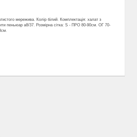
тистого мережива. Колір білий. Комплектація: халат з
и пеньюар а8/37. Розмірна сітка: S - ПРО 80-90см. ОГ 70-
8см.