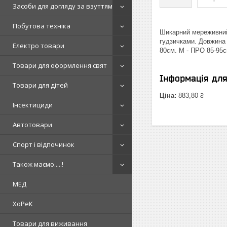
Засоби для догляду за взуттям
Побутова техніка
Шикарний мереживний 
гудзичками. Довжина 
Електро товари
80см. M - ПРО 85-95с
Товари для оформлення свят
Інформація дл
Товари для дітей
Ціна:
883,80 ₴
Інсектициди
Автотовари
Спорт і відпочинок
Також маємо.....!
МЕД
ХоРеК
Товари для виживання