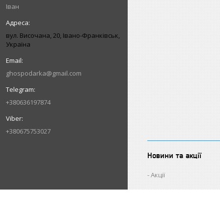
Іван
вул. Височана, 20, Івано-Франківськ,
Україна
ghospodarka@gmail.com
+380636197874
+380675753027
Новини та акції
Акції