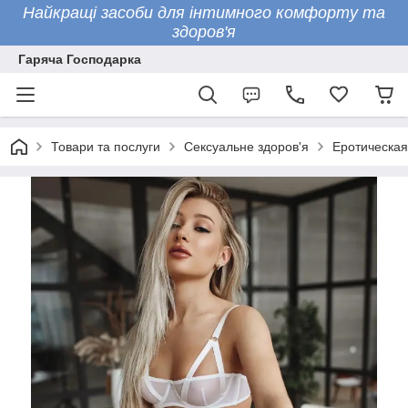
Найкращі засоби для інтимного комфорту та
здоров'я
Гаряча Господарка
Товари та послуги
Сексуальне здоров'я
Еротическая