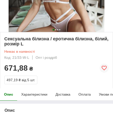
Сексуальна білизна / еротична білизна, білий,
розмір L
Немає в наявності
Код: 21/33-W-L
Опт і роздріб
671,88
₴
497,19 ₴
від 5 шт.
Опис
Характеристики
Доставка
Оплата
Умови п
Опис