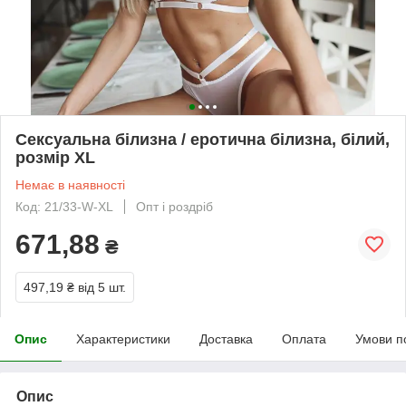
Сексуальна білизна / еротична білизна, білий,
розмір XL
Немає в наявності
Код: 21/33-W-XL
Опт і роздріб
671,88
₴
497,19 ₴
від 5 шт.
Опис
Характеристики
Доставка
Оплата
Умови п
Опис