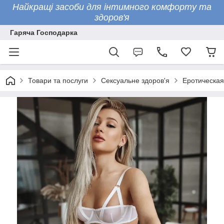
Найкращі засоби для інтимного комфорту та
здоров'я
Гаряча Господарка
Товари та послуги
Сексуальне здоров'я
Еротическая