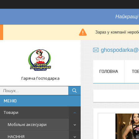
Найкращі 
Зараз у компанії нероб
ghospodarka@
ГОЛОВНА
ТО
Гаряча Господарка
Товари
Мобільні аксесуари
НАСІННЯ