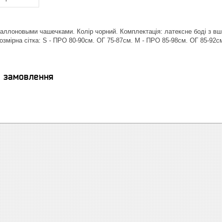
раллоновыми чашечками. Колір чорний. Комплектація: латексне боді з в
Розмірна сітка: S - ПРО 80-90см. ОГ 75-87см. M - ПРО 85-98см. ОГ 85-92с
я замовлення