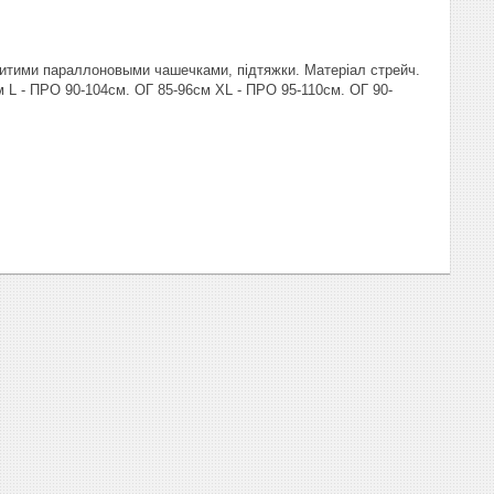
шитими параллоновыми чашечками, підтяжки. Матеріал стрейч.
м L - ПРО 90-104см. ОГ 85-96см XL - ПРО 95-110см. ОГ 90-