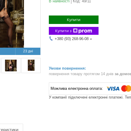
В наявності
Код:
49/11
Купити
Купити з
+380 (93) 268-96-08
23 дні
повернення товару протягом 14 днів
за домо
У компанії підключені електронні платежі. Те
теристики