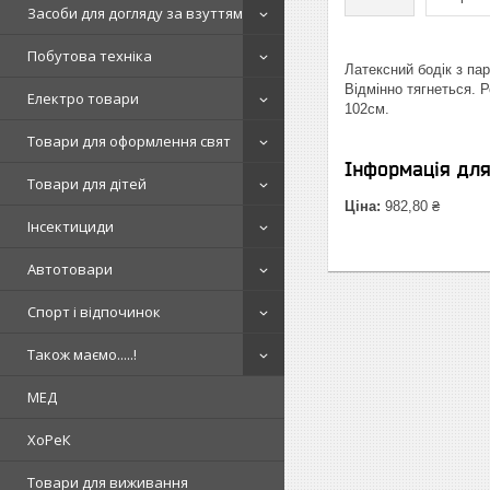
Засоби для догляду за взуттям
Побутова техніка
Латексний бодік з па
Відмінно тягнеться. 
Електро товари
102см.
Товари для оформлення свят
Інформація дл
Товари для дітей
Ціна:
982,80 ₴
Інсектициди
Автотовари
Спорт і відпочинок
Також маємо.....!
МЕД
ХоРеК
Товари для виживання