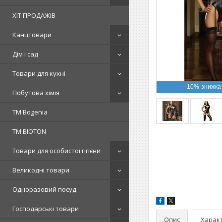
ХІТ ПРОДАЖІВ
Канцтовари
Дім і сад
Товари для кухні
–10%
Побутова хімія
ТМ Bogenia
ТМ BIOTON
Товари для особистої гігієни
Великодні товари
Одноразовий посуд
Господарські товари
Опис
Харак