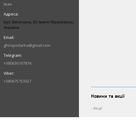
Іван
вул. Височана, 20, Івано-Франківськ,
Україна
ghospodarka@gmail.com
+380636197874
+380675753027
Новини та акції
Акції