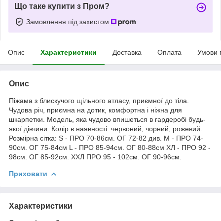
Що таке купити з Пром?
Замовлення під захистом
Опис
Характеристики
Доставка
Оплата
Умови 
Опис
Піжама з блискучого щільного атласу, приємної до тіла.
Чудова річ, приємна на дотик, комфортна і ніжна для
шкарпетки. Модель, яка чудово впишеться в гардеробі будь-
якої дівчини. Колір в наявності: червоний, чорний, рожевий.
Розмірна сітка: S - ПРО 70-86см. ОГ 72-82 див. M - ПРО 74-
90см. ОГ 75-84см L - ПРО 85-94см. ОГ 80-88см ХЛ - ПРО 92 -
98см. ОГ 85-92см. ХХЛ ПРО 95 - 102см. ОГ 90-96см.
Приховати
Характеристики