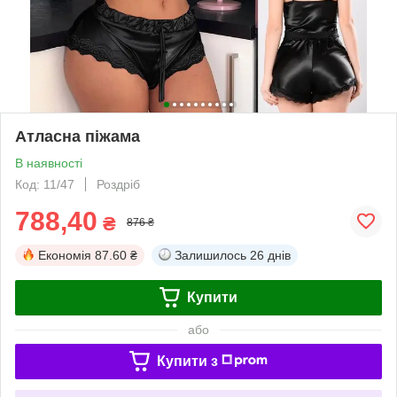
Атласна піжама
В наявності
Код: 11/47
Роздріб
788,40
₴
876 ₴
Економія
87.60 ₴
Залишилось
26 днів
Купити
або
Купити з