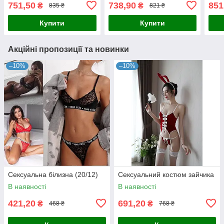
751,50
738,90
851
₴
₴
835 ₴
821 ₴
Купити
Купити
Акційні пропозиції та новинки
–10%
–10%
Сексуальна білизна (20/12)
Сексуальний костюм зайчика
В наявності
В наявності
421,20
691,20
₴
₴
468 ₴
768 ₴