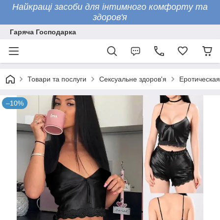
Найкращі засоби для інтимного комфорту та
здоров'я
Гаряча Господарка
Товари та послуги
Сексуальне здоров'я
Еротическая
–10%