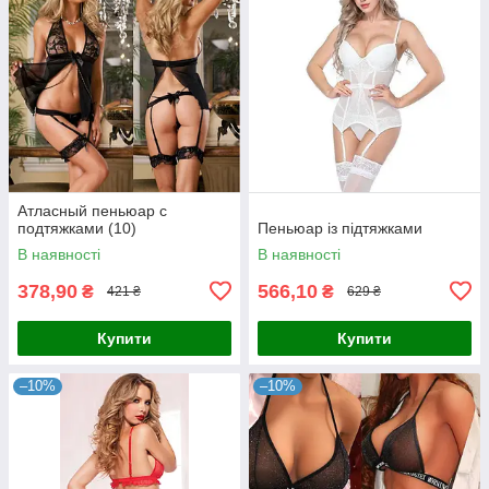
Атласный пеньюар с
подтяжками (10)
Пеньюар із підтяжками
В наявності
В наявності
378,90
566,10
₴
₴
421 ₴
629 ₴
Купити
Купити
–10%
–10%