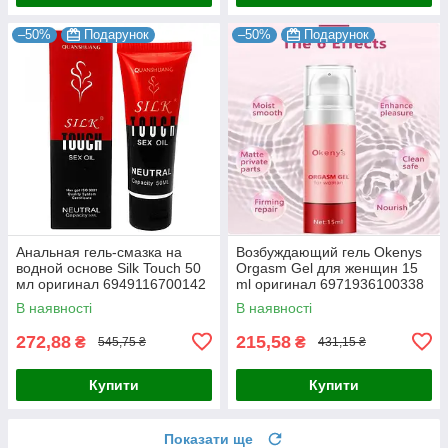
–50%
Подарунок
–50%
Подарунок
Анальная гель-смазка на
Возбуждающий гель Okenys
водной основе Silk Touch 50
Orgasm Gel для женщин 15
мл оригинал 6949116700142
ml оригинал 6971936100338
В наявності
В наявності
272,88
215,58
₴
₴
545,75 ₴
431,15 ₴
Купити
Купити
Показати ще