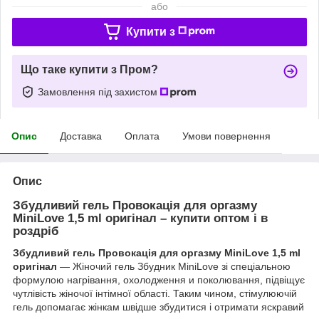
або
Купити з
Що таке купити з Пром?
Замовлення під захистом
Опис
Доставка
Оплата
Умови повернення
Опис
Збудливий гель Провокація для оргазму
MiniLove 1,5 ml оригінал – купити оптом і в
роздріб
Збудливий гель Провокація для оргазму MiniLove 1,5 ml
оригінал
— Жіночий гель Збудник MiniLove зі спеціальною
формулою нагрівання, охолодження и поколювання, підвіщує
чутлівість жіночої інтімної області. Таким чином, стімулюючій
гель допомагає жінкам швідше збудитися і отримати яскравий