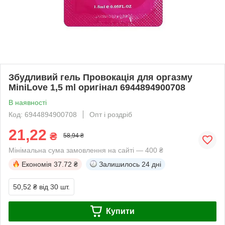
Збудливий гель Провокація для оргазму
MiniLove 1,5 ml оригінал 6944894900708
В наявності
Код: 6944894900708
Опт і роздріб
21,22
₴
58,94 ₴
Мінімальна сума замовлення на сайті — 400 ₴
Економія
37.72 ₴
Залишилось
24 дні
50,52 ₴
від 30 шт.
Купити