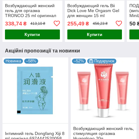
Возбуждающий женский
Возбуждающий гель Bii
ПОД
гель для оргазма
Dick Love Me Orgasm Gel
(вип
TRONCO 25 ml оригинал
для женщин 15 ml
Mini
6942040205097
серв
338,74
255,49
50
₴
₴
413,10 ₴
456,23 ₴
ДЛЯ
Купити
Купити
Акційні пропозиції та новинки
Новинка
–58%
–52%
Подарунок
Возбуждающий женский гель,
Інтимний гель Dongfang Xiji 8
стимуляция оргазма
ml оригінал 6974442520058
Huangloao 20g