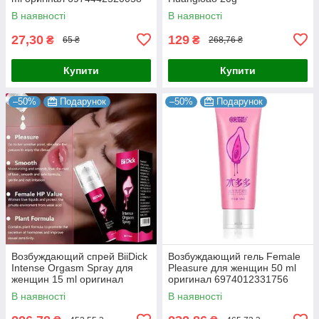
6970245515680
В наявності
В наявності
27,30
129
₴
₴
65 ₴
268,76 ₴
Купити
Купити
–50%
Подарунок
–50%
Подарунок
Возбуждающий спрей BiiDick
Возбуждающий гель Female
Intense Orgasm Spray для
Pleasure для женщин 50 ml
женщин 15 ml оригинал
оригинал 6974012331756
6971936100345
В наявності
В наявності