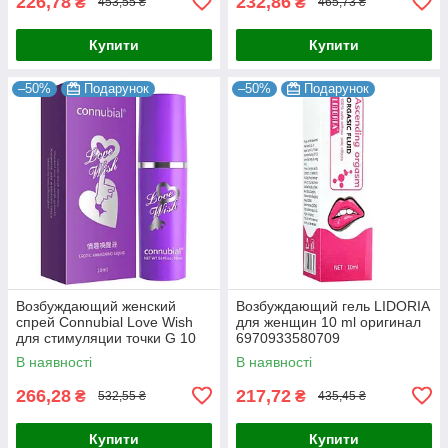
226,78
232,86
₴
₴
453,55 ₴
465,73 ₴
Купити
Купити
–50%
Подарунок
–50%
Подарунок
Возбуждающий женский
Возбуждающий гель LIDORIA
спрей Connubial Love Wish
для женщин 10 ml оригинал
для стимуляции точки G 10
6970933580709
ml
В наявності
В наявності
266,28
217,72
₴
₴
532,55 ₴
435,45 ₴
Купити
Купити