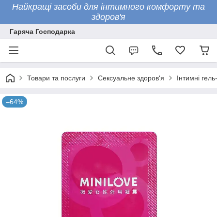
Найкращі засоби для інтимного комфорту та
здоров'я
Гаряча Господарка
Товари та послуги
Сексуальне здоров'я
Інтимні гель
–64%