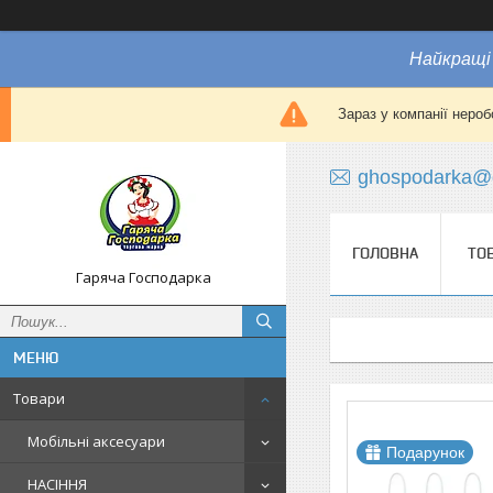
Найкращі 
Зараз у компанії нероб
ghospodarka@
ГОЛОВНА
ТО
Гаряча Господарка
Товари
Мобільні аксесуари
Подарунок
НАСІННЯ