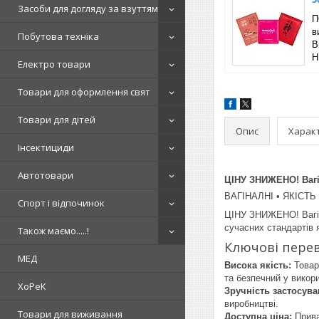
Засоби для догляду за взуттям
П
в
Побутова техніка
B
Н
Електро товари
Товари для оформлення свят
Товари для дітей
Опис
Харак
Інсектициди
Автотовари
ЦІНУ ЗНИЖЕНО! Вагін
ВАГІНАЛНІ • ЯКІСТЬ
Спорт і відпочинок
ЦІНУ ЗНИЖЕНО! Вагіна
сучасних стандартів 
Також маємо.....!
Ключові пере
МЕД
Висока якість:
Товар
та безпечний у викори
ХоРеК
Зручність застосува
виробництві.
Товари для виживання
Доступна ціна:
Прива