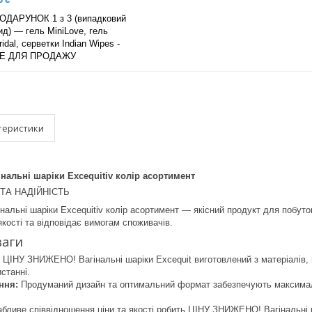
ОДАРУНОК 1 з 3 (випадковий
ид) — гель MiniLove, гель
ridal, серветки Indian Wipes -
Е ДЛЯ ПРОДАЖУ
теристики
альні шаріки Excequitiv колір асортимент
 ТА НАДІЙНІСТЬ
льні шаріки Excequitiv колір асортимент — якісний продукт для побутов
якості та відповідає вимогам споживачів.
ваги
 ЦІНУ ЗНИЖЕНО! Вагінальні шаріки Excequit виготовлений з матеріалів,
станні.
ння:
Продуманий дизайн та оптимальний формат забезпечують максималь
бливе співвідношення ціни та якості робить ЦІНУ ЗНИЖЕНО! Вагінальні