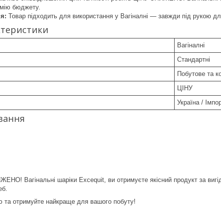
омію бюджету.
я:
Товар підходить для використання у Вагіналні — завжди під рукою дл
ктеристики
Вагіналні
Стандартні
Побутове та к
ЦІНУ
Україна / Імпо
вання
ЕНО! Вагінальні шаріки Excequit, ви отримуєте якісний продукт за виг
еб.
ю та отримуйте найкраще для вашого побуту!