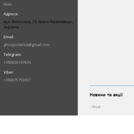
Іван
вул. Височана, 20, Івано-Франківськ,
Україна
ghospodarka@gmail.com
+380636197874
+380675753027
Новини та акції
Акції