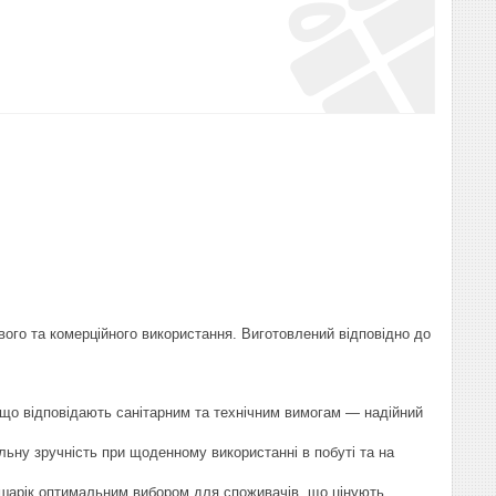
ого та комерційного використання. Виготовлений відповідно до
 що відповідають санітарним та технічним вимогам — надійний
ну зручність при щоденному використанні в побуті та на
 шарік оптимальним вибором для споживачів, що цінують