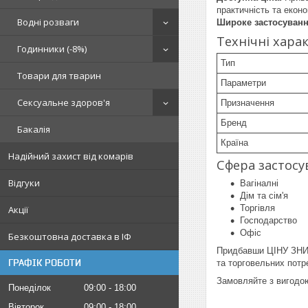
практичність та екон
Водні розваги
Широке застосуванн
Технічні хара
Годинники (-8%)
Тип
Товари для тварин
Параметри
Сексуальне здоров'я
Призначення
Бренд
Бакалія
Країна
Надійний захист від комарів
Сфера застосу
Відгуки
Вагіналні
Дім та сім'я
Торгівля
Акції
Господарство
Офіс
Безкоштовна доставка в ІФ
Придбавши ЦІНУ ЗНИЖ
ГРАФІК РОБОТИ
та торговельних потр
Замовляйте з вигодо
Понеділок
09:00
18:00
Вівторок
09:00
18:00