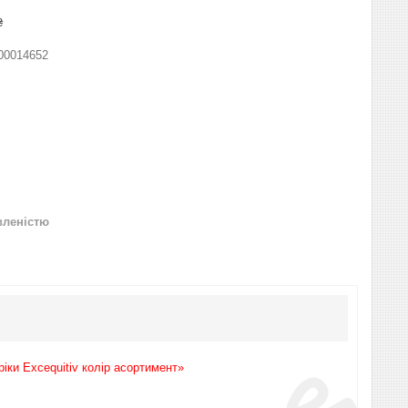
₴
00014652
вленістю
іки Excequitiv колір асортимент»