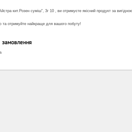
йстра кит.Розен суміш", 3г 10 , ви отримуєте якісний продукт за вигід
ю та отримуйте найкраще для вашого побуту!
я замовлення
а