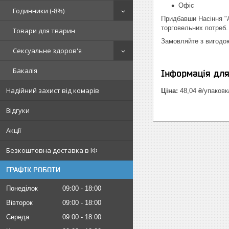
Офіс
Годинники (-8%)
Придбавши Насіння "А
торговельних потреб.
Товари для тварин
Замовляйте з вигодо
Сексуальне здоров'я
Бакалія
Інформація дл
Надійний захист від комарів
Ціна:
48,04 ₴/упаковк
Відгуки
Акції
Безкоштовна доставка в ІФ
ГРАФІК РОБОТИ
Понеділок
09:00
18:00
Вівторок
09:00
18:00
Середа
09:00
18:00