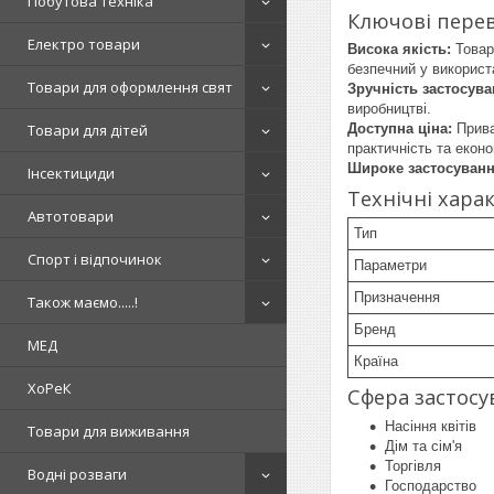
Побутова техніка
Ключові пере
Електро товари
Висока якість:
Товар 
безпечний у використ
Товари для оформлення свят
Зручність застосува
виробництві.
Товари для дітей
Доступна ціна:
Прива
практичність та екон
Широке застосуванн
Інсектициди
Технічні хара
Автотовари
Тип
Спорт і відпочинок
Параметри
Призначення
Також маємо.....!
Бренд
МЕД
Країна
ХоРеК
Сфера застосу
Насіння квітів
Товари для виживання
Дім та сім'я
Торгівля
Водні розваги
Господарство