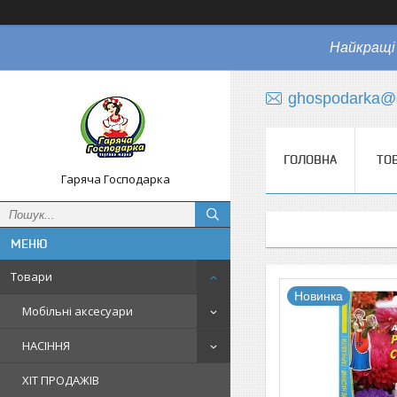
Найкращі 
ghospodarka@
ГОЛОВНА
ТО
Гаряча Господарка
Товари
Новинка
Мобільні аксесуари
НАСІННЯ
ХІТ ПРОДАЖІВ