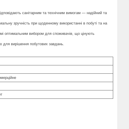
відповідають санітарним та технічним вимогам — надійний та
льну зручність при щоденному використанні в побуті та на
сумі оптимальним вибором для споживачів, що цінують
ою для вирішення побутових завдань.
омерційне
рт