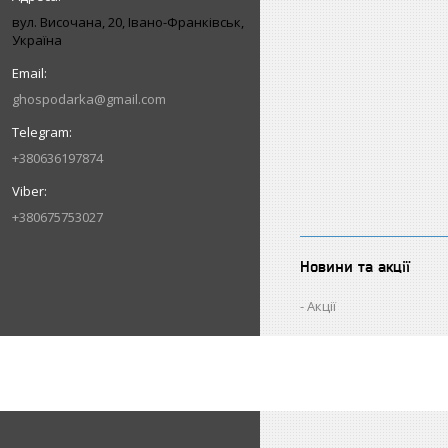
вул. Височана, 20, Івано-Франківськ,
Україна
ghospodarka@gmail.com
+380636197874
+380675753027
Новини та акції
Акції