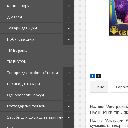
Канцтовари
Дім і сад
Товари для кухні
Побутова хімія
ТМ Bogenia
ТМ BIOTON
Товари для особистої гігієни
Великодні товари
Опис
Харак
Одноразовий посуд
Господарські товари
Насіння "Айстра кит.
НАСІННЯ КВІТІВ • Я
Засоби для догляду за взуттям
Насіння "Айстра кит.Р
сучасних стандартів 