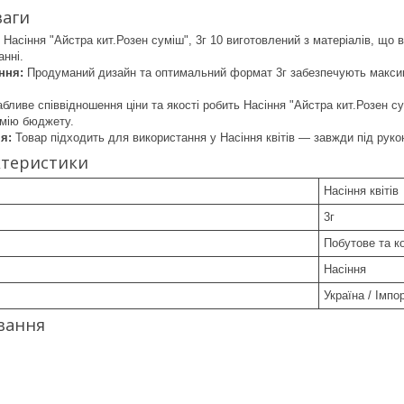
ваги
Насіння "Айстра кит.Розен суміш", 3г 10 виготовлений з матеріалів, що 
анні.
ння:
Продуманий дизайн та оптимальний формат 3г забезпечують максима
бливе співвідношення ціни та якості робить Насіння "Айстра кит.Розен 
омію бюджету.
я:
Товар підходить для використання у Насіння квітів — завжди під рук
ктеристики
Насіння квітів
3г
Побутове та к
Насіння
Україна / Імпо
вання