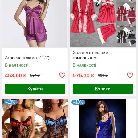
Халат з атласним
Атласна піжама (11/7)
комплектом
В наявності
В наявності
453,60
575,10
₴
₴
504 ₴
639 ₴
Купити
Купити
–10%
–10%