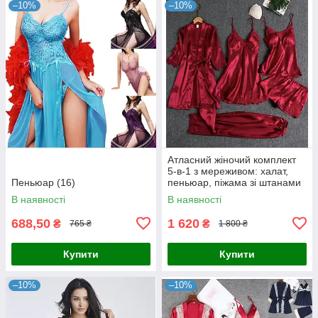
–10%
–10%
Атласний жіночий комплект
5-в-1 з мереживом: халат,
Пеньюар (16)
пеньюар, піжама зі штанами
та поясом
В наявності
В наявності
688,50
1 620
₴
₴
765 ₴
1 800 ₴
Купити
Купити
–10%
–10%