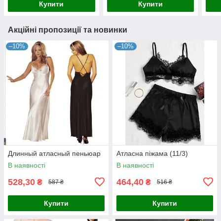
Купити
Купити
Акційні пропозиції та новинки
–10%
–10%
Длинный атласный пеньюар
Атласна піжама (11/3)
В наявності
В наявності
528,30
464,40
₴
₴
587 ₴
516 ₴
Купити
Купити