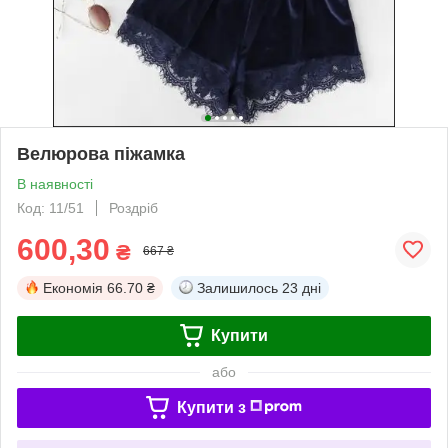
Велюрова піжамка
В наявності
Код: 11/51
Роздріб
600,30
₴
667 ₴
Економія
66.70 ₴
Залишилось
23 дні
Купити
або
Купити з