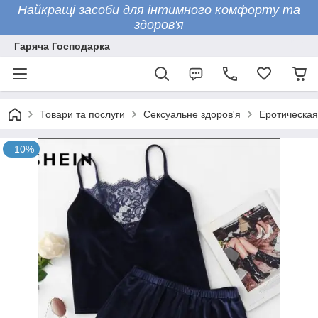
Найкращі засоби для інтимного комфорту та
здоров'я
Гаряча Господарка
Товари та послуги
Сексуальне здоров'я
Еротическая
–10%