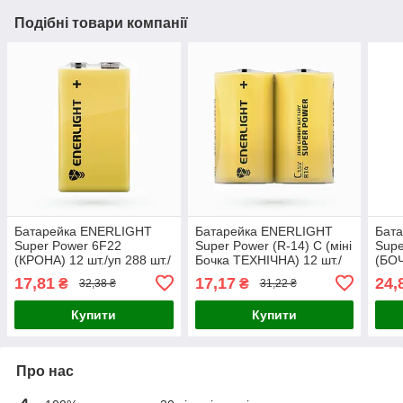
Подібні товари компанії
Батарейка ENERLIGHT
Батарейка ENERLIGHT
Бат
Super Power 6F22
Super Power (R-14) C (міні
Supe
(КРОНА) 12 шт./уп 288 шт./
Бочка ТЕХНІЧНА) 12 шт./
(БО
ящ 4823093502215 65324
уп ш.к. 4823093502185
482
17,81
17,17
24,
₴
₴
32,38 ₴
31,22 ₴
65324
Купити
Купити
Про нас