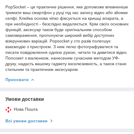
PopSocket – це практичне рішення, яке допоможе впевненіше
тримати ваш смартфон у руці під час запису відео або зйомки
селфі. Клейка основа чіпко фіксується на кришці апарата, а
при необхідності - безслідно видаляється. Крім своїх основних
функцій, аксесуар також буде оригінальним способом
самовираження, пропонуючи широкий вибір доступних
візерункових варіацій. Popsocket у сто разів полегшує
взаємодію з пристроєм. З ним легко фотографуватися та
писати повідомлення однією рукою, читати та дивитися відео.
Попсокет з малюнком, нанесеним сучасним методом УФ-
друку, надасть вашому гаджету ексклюзивність, а також стане
стильним та практичним аксесуаром.
Приховати
Умови доставки
Нова Пошта
Всі умови доставки