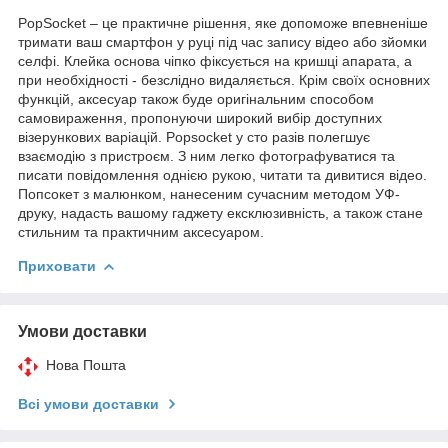
PopSocket – це практичне рішення, яке допоможе впевненіше
тримати ваш смартфон у руці під час запису відео або зйомки
селфі. Клейка основа чіпко фіксується на кришці апарата, а
при необхідності - безслідно видаляється. Крім своїх основних
функцій, аксесуар також буде оригінальним способом
самовираження, пропонуючи широкий вибір доступних
візерункових варіацій. Popsocket у сто разів полегшує
взаємодію з пристроєм. З ним легко фотографуватися та
писати повідомлення однією рукою, читати та дивитися відео.
Попсокет з малюнком, нанесеним сучасним методом УФ-
друку, надасть вашому гаджету ексклюзивність, а також стане
стильним та практичним аксесуаром.
Приховати
Умови доставки
Нова Пошта
Всі умови доставки