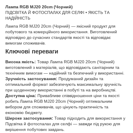
Лампа RGB MJ20 20cm (Чорний)
ПІДСВІТКА Й ФОТОСПАЛАХ ДЛЯ СЕЛФІ • ЯКІСТЬ ТА
НАДІЙНІСТЬ
Лампа RGB MJ20 20cm (Чорний) — якісний продукт для
побутового та комерційного використання. Виготовлений
відповідно до сучасних стандартів якості та відповідає
вимогам споживачів.
Ключові переваги
Висока якість:
Товар Лампа RGB MJ20 20cm (Чорний)
виготовлений з матеріалів, що відповідають санітарним та
технічним вимогам — надійний та безпечний у використанні.
Зручність застосування:
Продуманий дизайн та
оптимальний формат забезпечують максимальну зручність
при щоденному використанні в побуті та на виробництві.
Доступна ціна:
Привабливе співвідношення ціни та якості
робить Лампа RGB MJ20 20cm (Чорний) оптимальним
вибором для споживачів, що цінують практичність та
економію бюджету.
Широке застосування:
Товар підходить для використання у
Підсвітка й фотоспалах для селфі — завжди під рукою для
вирішення побутових завдань.