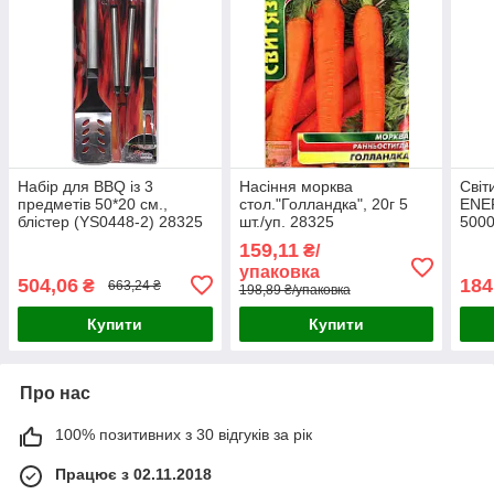
Набір для BBQ із 3
Насіння морква
Світ
предметів 50*20 см.,
стол."Голландка", 20г 5
ENE
блістер (YS0448-2) 28325
шт./уп. 28325
5000
159,11
₴/
упаковка
504,06
184
₴
663,24 ₴
198,89 ₴/упаковка
Купити
Купити
Про нас
100% позитивних з 30 відгуків за рік
Працює з 02.11.2018