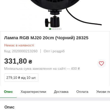
Лампа RGB MJ20 20cm (Чорний) 28325
Немає в наявності
Код: 2020000213260
Опт і роздріб
331,80
₴
Мінімальна сума замовлення на сайті — 400 ₴
279,10 ₴
від 10 шт.
Опис
Характеристики
Доставка
Оплата
Умови п
Опис