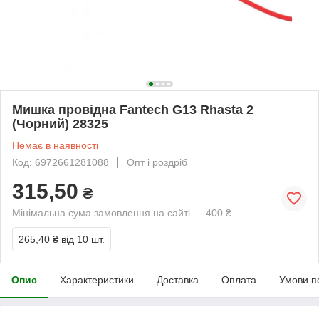
Мишка провідна Fantech G13 Rhasta 2
(Чорний) 28325
Немає в наявності
Код: 6972661281088
Опт і роздріб
315,50
₴
Мінімальна сума замовлення на сайті — 400 ₴
265,40 ₴
від 10 шт.
Опис
Характеристики
Доставка
Оплата
Умови п