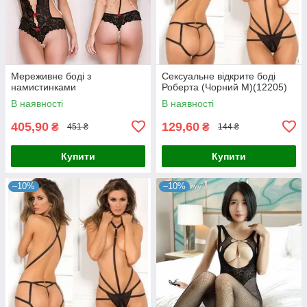
Мереживне боді з
Сексуальне відкрите боді
намистинками
Роберта (Чорний М)(12205)
В наявності
В наявності
405,90
129,60
₴
₴
451 ₴
144 ₴
Купити
Купити
–10%
–10%