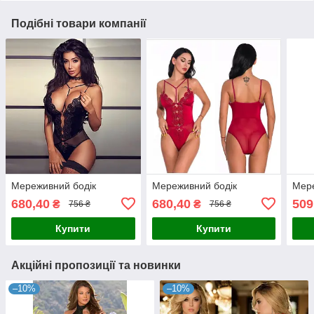
Подібні товари компанії
Мереживний бодік
Мереживний бодік
Мере
680,40
680,40
509
₴
₴
756 ₴
756 ₴
Купити
Купити
Акційні пропозиції та новинки
–10%
–10%