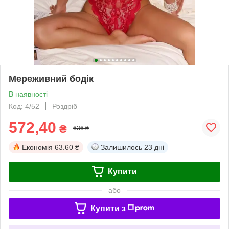
Мереживний бодік
В наявності
Код: 4/52
Роздріб
572,40
₴
636 ₴
Економія
63.60 ₴
Залишилось
23 дні
Купити
або
Купити з