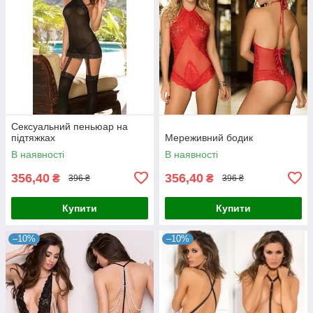
Сексуальний пеньюар на
підтяжках
Мереживний бодик
В наявності
В наявності
356,40
356,40
₴
₴
396 ₴
396 ₴
Купити
Купити
–10%
–10%