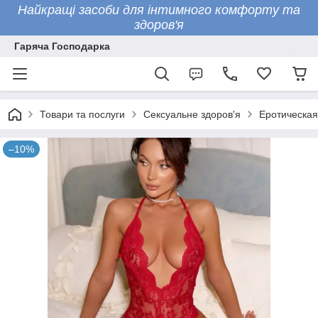
Найкращі засоби для інтимного комфорту та
здоров'я
Гаряча Господарка
Товари та послуги
Сексуальне здоров'я
Еротическая
–10%