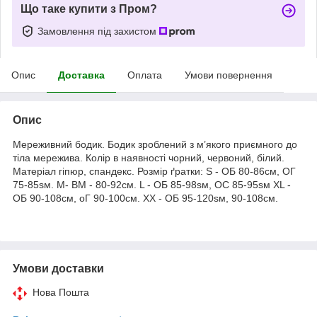
Що таке купити з Пром?
Замовлення під захистом
Опис
Доставка
Оплата
Умови повернення
Опис
Мереживний бодик. Бодик зроблений з м’якого приємного до
тіла мережива. Колір в наявності чорний, червоний, білий.
Матеріал гіпюр, спандекс. Розмір ґратки: S - ОБ 80-86cм, ОГ
75-85sм. М- ВМ - 80-92см. L - ОБ 85-98sм, ОС 85-95sм XL -
ОБ 90-108cм, оГ 90-100см. ХХ - ОБ 95-120sм, 90-108см.
Умови доставки
Нова Пошта