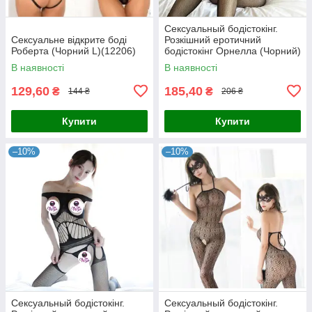
Сексуальный бодістокінг.
Сексуальне відкрите боді
Розкішний еротичний
Роберта (Чорний L)(12206)
бодістокінг Орнелла (Чорний)
Розмір: універсал. (XS-XL)
В наявності
В наявності
129,60
185,40
₴
₴
144 ₴
206 ₴
Купити
Купити
–10%
–10%
Сексуальный бодістокінг.
Сексуальный бодістокінг.