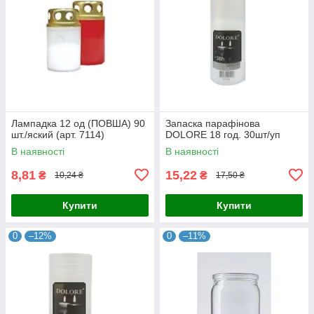
Лампадка 12 од (ПОВША) 90
Запаска парафінова
шт./яский (арт. 7114)
DOLORE 18 год. 30шт/уп
В наявності
В наявності
8,81
15,22
₴
₴
10,24 ₴
17,50 ₴
Купити
Купити
0
–12%
0
–11%