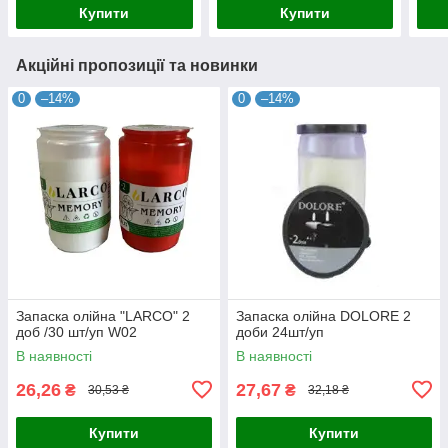
Купити
Купити
Акційні пропозиції та новинки
0
–14%
0
–14%
Запаска олійна "LARCO" 2
Запаска олійна DOLORE 2
доб /30 шт/уп W02
доби 24шт/уп
В наявності
В наявності
26,26
27,67
₴
₴
30,53 ₴
32,18 ₴
Купити
Купити