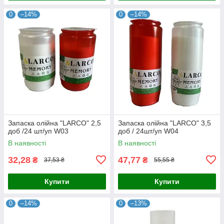
0
–14%
0
–14%
Запаска олійна "LARCO" 2,5
Запаска олійна "LARCO" 3,5
доб /24 шт/уп W03
доб / 24шт/уп W04
В наявності
В наявності
32,28
47,77
₴
₴
37,53 ₴
55,55 ₴
Купити
Купити
0
–14%
0
–13%