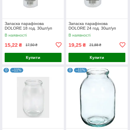
Запаска парафінова
Запаска парафінова
DOLORE 18 год. 30шт/уп
DOLORE 24 год. 30шт/уп
В наявності
В наявності
15,22
19,25
₴
₴
17,50 ₴
21,88 ₴
Купити
Купити
0
–11%
0
–11%