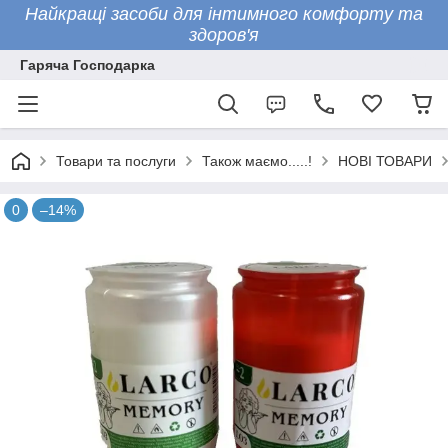
Найкращі засоби для інтимного комфорту та
здоров'я
Гаряча Господарка
Товари та послуги
Також маємо.....!
НОВІ ТОВАРИ
0
–14%