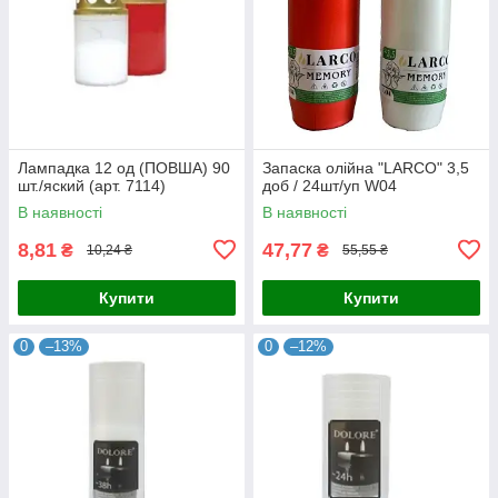
Лампадка 12 од (ПОВША) 90
Запаска олійна "LARCO" 3,5
шт./яский (арт. 7114)
доб / 24шт/уп W04
В наявності
В наявності
8,81
47,77
₴
₴
10,24 ₴
55,55 ₴
Купити
Купити
0
–13%
0
–12%