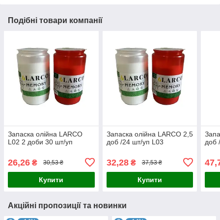
Подібні товари компанії
Запаска олійна LARCO
Запаска олійна LARCO 2,5
Запа
L02 2 доби 30 шт/уп
доб /24 шт/уп L03
доб 
26,26
32,28
47,
₴
₴
30,53 ₴
37,53 ₴
Купити
Купити
Акційні пропозиції та новинки