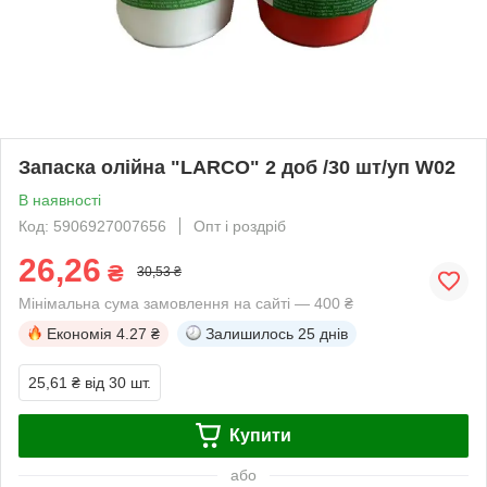
Запаска олійна "LARCO" 2 доб /30 шт/уп W02
В наявності
Код: 5906927007656
Опт і роздріб
26,26
₴
30,53 ₴
Мінімальна сума замовлення на сайті — 400 ₴
Економія
4.27 ₴
Залишилось
25 днів
25,61 ₴
від 30 шт.
Купити
або