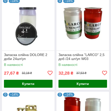
0
–14%
0
–14%
Запаска олійна DOLORE 2
Запаска олійна "LARCO" 2,5
доби 24шт/уп
доб /24 шт/уп W03
В наявності
В наявності
27,67
32,28
₴
₴
32,18 ₴
37,53 ₴
Купити
Купити
0
–14%
0
–14%