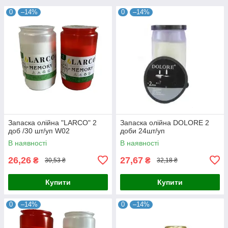
0
–14%
0
–14%
Запаска олійна "LARCO" 2
Запаска олійна DOLORE 2
доб /30 шт/уп W02
доби 24шт/уп
В наявності
В наявності
26,26
27,67
₴
₴
30,53 ₴
32,18 ₴
Купити
Купити
0
–14%
0
–14%