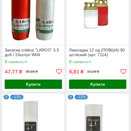
Запаска олійна "LARCO" 3,5
Лампадка 12 од (ПОВША) 90
доб / 24шт/уп W04
шт./яский (арт. 7114)
В наявності
В наявності
47,77
8,81
₴
₴
55,55 ₴
10,24 ₴
Купити
Купити
0
–13%
0
–12%