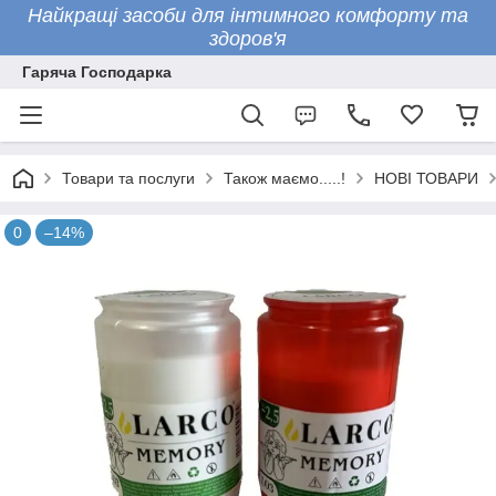
Найкращі засоби для інтимного комфорту та
здоров'я
Гаряча Господарка
Товари та послуги
Також маємо.....!
НОВІ ТОВАРИ
0
–14%