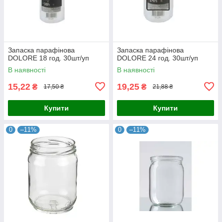
Запаска парафінова
Запаска парафінова
DOLORE 18 год. 30шт/уп
DOLORE 24 год. 30шт/уп
В наявності
В наявності
15,22
19,25
₴
₴
17,50 ₴
21,88 ₴
Купити
Купити
0
–11%
0
–11%