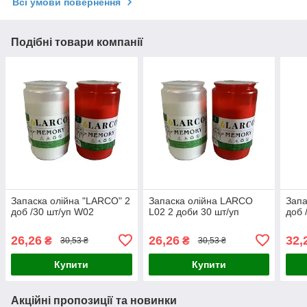
Всі умови повернення
Подібні товари компанії
Запаска олійна "LARCO" 2
Запаска олійна LARCO
Запа
доб /30 шт/уп W02
L02 2 доби 30 шт/уп
доб 
26,26
26,26
32,
₴
₴
30,53 ₴
30,53 ₴
Купити
Купити
Акційні пропозиції та новинки