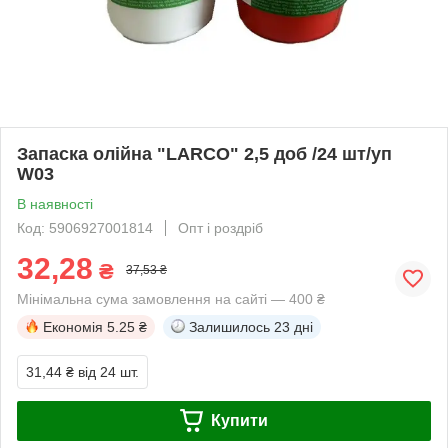
Запаска олійна "LARCO" 2,5 доб /24 шт/уп
W03
В наявності
Код: 5906927001814
Опт і роздріб
32,28
₴
37,53 ₴
Мінімальна сума замовлення на сайті — 400 ₴
Економія
5.25 ₴
Залишилось
23 дні
31,44 ₴
від 24 шт.
Купити