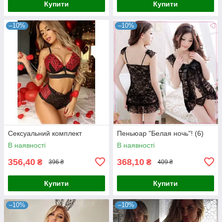
Купити
Купити
–10%
–10%
Сексуальний комплект
Пеньюар "Белая ночь"! (6)
В наявності
В наявності
356,40
368,10
₴
₴
396 ₴
409 ₴
Купити
Купити
–10%
–10%