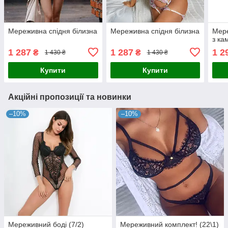
Мереживна спідня білизна
Мереживна спідня білизна
Мере
з ка
1 287
1 287
1 2
₴
₴
1 430 ₴
1 430 ₴
Купити
Купити
Акційні пропозиції та новинки
–10%
–10%
Мереживний боді (7/2)
Мереживний комплект! (22\1)