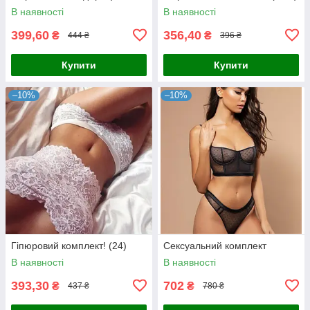
В наявності
В наявності
399,60
356,40
₴
₴
444 ₴
396 ₴
Купити
Купити
–10%
–10%
Гіпюровий комплект! (24)
Сексуальний комплект
В наявності
В наявності
393,30
702
₴
₴
437 ₴
780 ₴