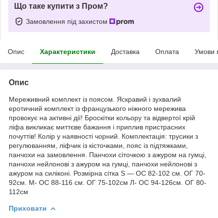
Що таке купити з Пром?
Замовлення під захистом
Опис
Характеристики
Доставка
Оплата
Умови 
Опис
Мереживний комплект із поясом. Яскравий і зухвалий
еротичний комплект із французького ніжного мережива
провокує на активні дії! Броскітки кольору та відвертої крій
ліфа викликає миттєве бажання і приплив пристрасних
почуттів! Колір у наявності чорний. Комплектація: трусики з
регулюванням, ліфчик із кісточками, пояс із підтяжками,
панчохи на замовлення. Панчохи сіточкою з ажуром на гумці,
панчохи нейлонові з ажуром на гумці, панчохи нейлонові з
ажуром на силіконі. Розмірна сітка S — ОС 82-102 см. ОГ 70-
92см. M- ОС 88-116 см. ОГ 75-102см Л- ОС 94-126см. ОГ 80-
112см
Приховати