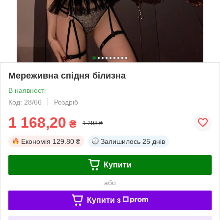
Мереживна спідня білизна
В наявності
Код: 28/66
Роздріб
1 168,20
₴
1 298 ₴
Економія
129.80 ₴
Залишилось
25 днів
Купити
або
Купити з