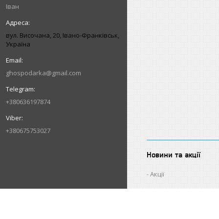
Іван
вул. Височана, 20, Івано-Франківськ,
Україна
ghospodarka@gmail.com
+380636197874
+380675753027
Новини та акції
Акції