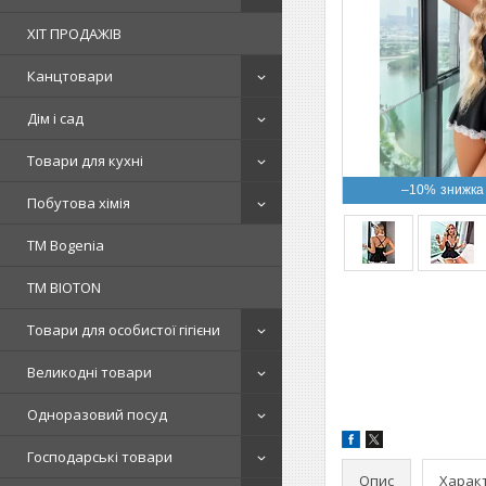
ХІТ ПРОДАЖІВ
Канцтовари
Дім і сад
Товари для кухні
–10%
Побутова хімія
ТМ Bogenia
ТМ BIOTON
Товари для особистої гігієни
Великодні товари
Одноразовий посуд
Господарські товари
Опис
Харак