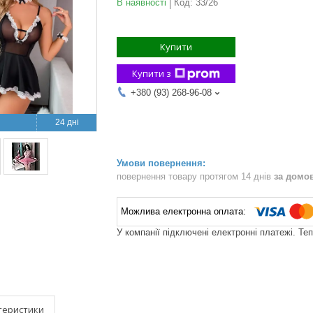
В наявності
Код:
33/26
Купити
Купити з
+380 (93) 268-96-08
24 дні
повернення товару протягом 14 днів
за домо
У компанії підключені електронні платежі. Те
теристики