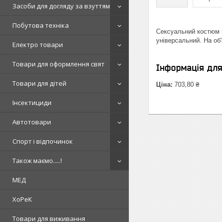
Засоби для догляду за взуттям
Побутова техніка
Сексуальний костюм к
універсальний. На об'
Електро товари
Товари для оформлення свят
Інформація дл
Товари для дітей
Ціна:
703,80 ₴
Інсектициди
Автотовари
Спорт і відпочинок
Також маємо.....!
МЕД
ХоРеК
Товари для виживання