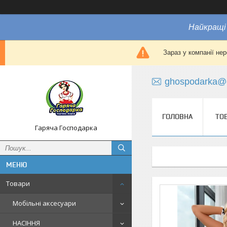
Найкращі 
Зараз у компанії не
ghospodarka@
ГОЛОВНА
ТО
Гаряча Господарка
Товари
Мобільні аксесуари
НАСІННЯ