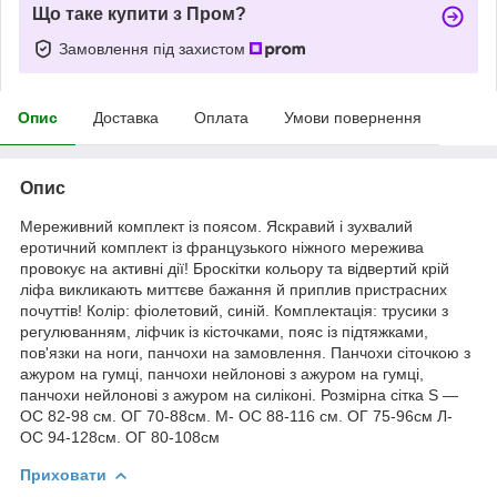
Що таке купити з Пром?
Замовлення під захистом
Опис
Доставка
Оплата
Умови повернення
Опис
Мереживний комплект із поясом. Яскравий і зухвалий
еротичний комплект із французького ніжного мережива
провокує на активні дії! Броскітки кольору та відвертий крій
ліфа викликають миттєве бажання й приплив пристрасних
почуттів! Колір: фіолетовий, синій. Комплектація: трусики з
регулюванням, ліфчик із кісточками, пояс із підтяжками,
пов'язки на ноги, панчохи на замовлення. Панчохи сіточкою з
ажуром на гумці, панчохи нейлонові з ажуром на гумці,
панчохи нейлонові з ажуром на силіконі. Розмірна сітка S —
ОС 82-98 см. ОГ 70-88см. M- ОС 88-116 см. ОГ 75-96см Л-
ОС 94-128см. ОГ 80-108см
Приховати