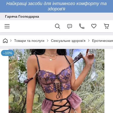
Найкращі засоби для інтимного комфорту та
здоров'я
Гаряча Господарка
Товари та послуги
Сексуальне здоров'я
Еротическая
–10%