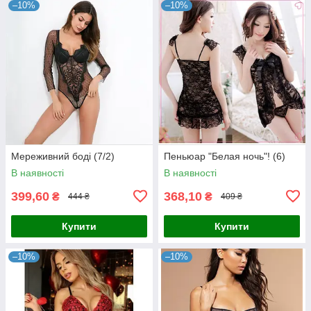
–10%
–10%
Мереживний боді (7/2)
Пеньюар "Белая ночь"! (6)
В наявності
В наявності
399,60
368,10
₴
₴
444 ₴
409 ₴
Купити
Купити
–10%
–10%