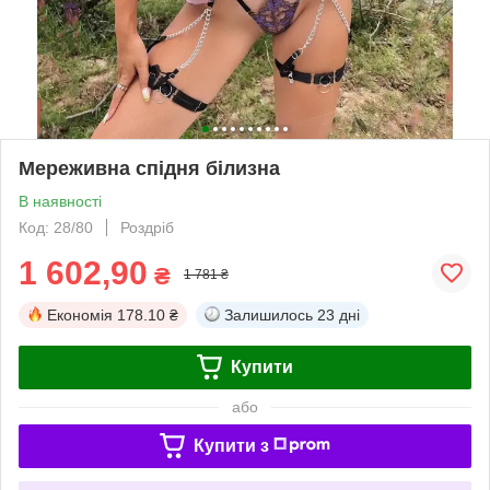
Мереживна спідня білизна
В наявності
Код: 28/80
Роздріб
1 602,90
₴
1 781 ₴
Економія
178.10 ₴
Залишилось
23 дні
Купити
або
Купити з