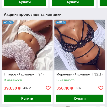
Купити
Купити
Акційні пропозиції та новинки
–10%
–10%
Гіпюровий комплект! (24)
Мереживний комплект! (22\1)
В наявності
В наявності
393,30
356,40
₴
₴
437 ₴
396 ₴
Купити
Купити