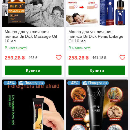
Масло для увеличения
Масло для увеличения
пениса Bii Dick Massage Oil
пениса Bii Dick Penis Enlarge
10 мл
Oil 10 мл
В наявності
В наявності
259,28
258,26
₴
₴
463 ₴
461,18 ₴
Купити
Купити
–43%
Подарунок
–43%
Подарунок