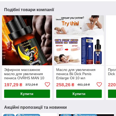
Подібні товари компанії
Эфирное массажное
Масло для увеличения
Прол
масло для увеличения
пениса Bii Dick Penis
Dick
пениса OVRHS MAN 10
Enlarge Oil 10 мл
мл
197,29
258,26
220
₴
₴
372,24 ₴
461,18 ₴
Купити
Купити
Акційні пропозиції та новинки
–52%
Подарунок
–50%
Подарунок