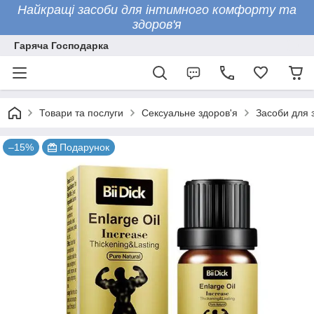
Найкращі засоби для інтимного комфорту та
здоров'я
Гаряча Господарка
Товари та послуги
Сексуальне здоров'я
Засоби для 
–15%
Подарунок