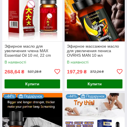
Эфирное масло для
Эфирное массажное масло
увеличения члена MAX
для увеличения пениса
Essential Oil 10 ml, 22 cm
OVRHS MAN 10 мл
В наявності
В наявності
268,64
197,29
₴
₴
537,28 ₴
372,24 ₴
Купити
Купити
–44%
Подарунок
–44%
Подарунок