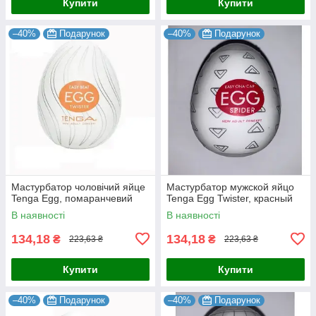
Купити
Купити
–40%
Подарунок
–40%
Подарунок
Мастурбатор чоловічий яйце
Мастурбатор мужской яйцо
Tenga Egg, помаранчевий
Tenga Egg Twister, красный
В наявності
В наявності
134,18
134,18
₴
₴
223,63 ₴
223,63 ₴
Купити
Купити
–40%
Подарунок
–40%
Подарунок