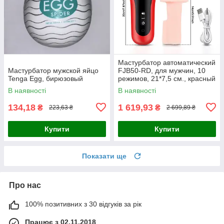
Мастурбатор автоматический
Мастурбатор мужской яйцо
FJB50-RD, для мужчин, 10
Tenga Egg, бирюзовый
режимов, 21*7,5 см., красный
В наявності
В наявності
134,18
1 619,93
₴
₴
223,63 ₴
2 699,89 ₴
Купити
Купити
Показати ще
Про нас
100% позитивних з 30 відгуків за рік
Працює з 02.11.2018