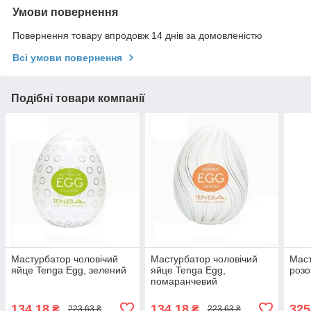
Умови повернення
Повернення товару впродовж 14 днів за домовленістю
Всі умови повернення
Подібні товари компанії
Мастурбатор чоловічий
Мастурбатор чоловічий
Маст
яйце Tenga Egg, зелений
яйце Tenga Egg,
розо
помаранчевий
134,18
134,18
325
₴
₴
223,63 ₴
223,63 ₴