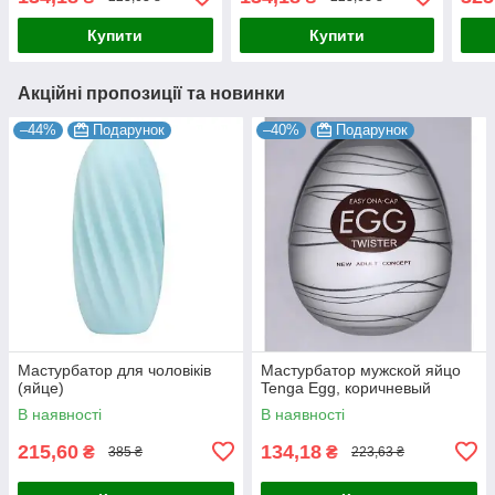
Купити
Купити
Акційні пропозиції та новинки
–44%
Подарунок
–40%
Подарунок
Мастурбатор для чоловіків
Мастурбатор мужской яйцо
(яйце)
Tenga Egg, коричневый
В наявності
В наявності
215,60
134,18
₴
₴
385 ₴
223,63 ₴