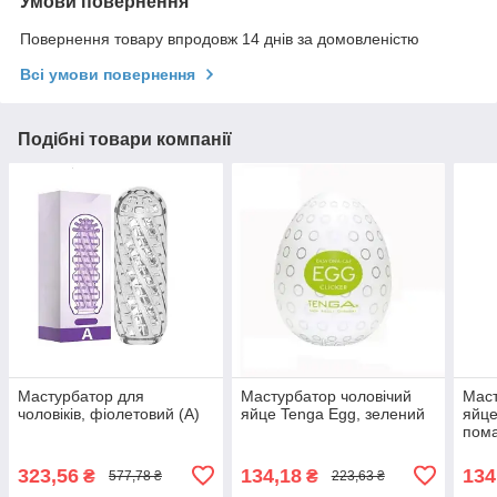
Умови повернення
Повернення товару впродовж 14 днів за домовленістю
Всі умови повернення
Подібні товари компанії
Мастурбатор для
Мастурбатор чоловічий
Маст
чоловіків, фіолетовий (А)
яйце Tenga Egg, зелений
яйце
пом
323,56
134,18
134
₴
₴
577,78 ₴
223,63 ₴