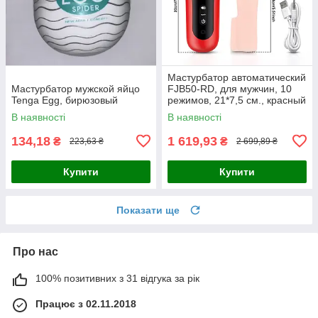
Мастурбатор автоматический
Мастурбатор мужской яйцо
FJB50-RD, для мужчин, 10
Tenga Egg, бирюзовый
режимов, 21*7,5 см., красный
В наявності
В наявності
134,18
1 619,93
₴
₴
223,63 ₴
2 699,89 ₴
Купити
Купити
Показати ще
Про нас
100% позитивних з 31 відгука за рік
Працює з 02.11.2018