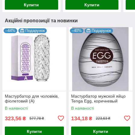
Купити
Купити
Акційні пропозиції та новинки
–44%
Подарунок
–40%
Подарунок
Мастурбатор для чоловіків,
Мастурбатор мужской яйцо
фіолетовий (А)
Tenga Egg, коричневый
В наявності
В наявності
323,56
134,18
₴
₴
577,78 ₴
223,63 ₴
Купити
Купити