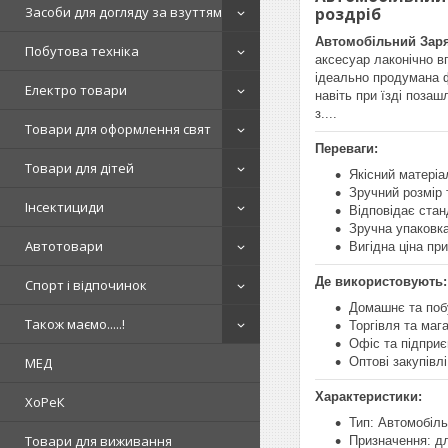
Засоби для догляду за взуттям
роздріб
Автомобільний Заря
Побутова техніка
аксесуар лаконічно в
ідеально продумана ф
Електро товари
навіть при їзді позаш
з....
Товари для оформлення свят
Переваги:
Товари для дітей
Якісний матеріа
Зручний розмір
Інсектициди
Відповідає стан
Зручна упаковка
Автотовари
Вигідна ціна при
Де використовують:
Спорт і відпочинок
Домашнє та поб
Також маємо.....!
Торгівля та маг
Офіс та підпри
МЕД
Оптові закупівлі
Характеристики:
ХоРеК
Тип: Автомобіль
Товари для виживання
Призначення: дл