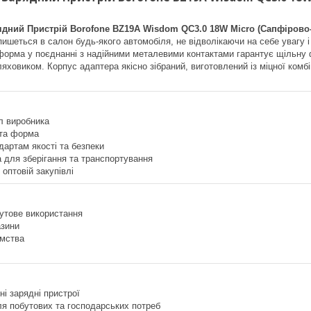
дний Пристрій Borofone BZ19A Wisdom QC3.0 18W Micro (Сапфірово-
пишеться в салон будь-якого автомобіля, не відволікаючи на себе увагу 
орма у поєднанні з надійними металевими контактами гарантує щільну ф
ляховиком. Корпус адаптера якісно зібраний, виготовлений із міцної комб
л виробника
 та форма
дартам якості та безпеки
 для зберігання та транспортування
 оптовій закупівлі
утове використання
азини
ємства
ні зарядні пристрої
я побутових та господарських потреб