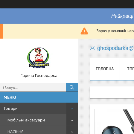
Найкращі 
Зараз у компанії не
ghospodarka@
ГОЛОВНА
ТО
Гаряча Господарка
Товари
Мобільні аксесуари
НАСІННЯ