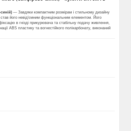
синій)
— Завдяки компактним розмірам і стильному дизайну
і став його невід'ємним функціональним елементом. Його
іксацію в гнізді прикурювача та стабільну подачу живлення,
інації ABS пластику та вогнестійкого полікарбонату, виконаний