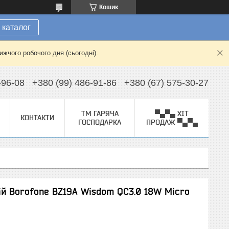
Кошик
 каталог
жчого робочого дня (сьогодні).
-96-08
+380 (99) 486-91-86
+380 (67) 575-30-27
ТМ ГАРЯЧА
▀▄▀▄ ХІТ
КОНТАКТИ
ГОСПОДАРКА
ПРОДАЖ ▀▄▀▄
ій Borofone BZ19A Wisdom QC3.0 18W Micro