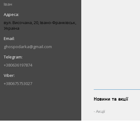
Іван
вул. Височана, 20, Івано-Франківськ,
Україна
ghospodarka@gmail.com
+380636197874
+380675753027
Новини та акції
Акції