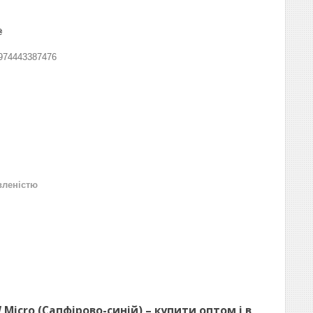
₴
974443387476
вленістю
icro (Сапфірово-синій) – купити оптом і в