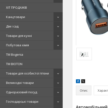
ХІТ ПРОДАЖІВ
Канцтовари
Дім і сад
Товари для кухні
Побутова хімія
ТМ Bogenia
ТМ BIOTON
Товари для особистої гігієни
Великодні товари
Опис
Харак
Одноразовий посуд
Господарські товари
Автомобільний 