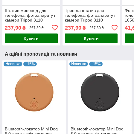
Штатив-монопод для
Тренога штатив для
Фона
телефона, фотоапарату і
телефона, фотоапарату і
голо
камери Tripod 3110
камери Tripod 3110
165
(90009)
(90009)
237,90
237,90
41,
₴
₴
267,30 ₴
267,30 ₴
Купити
Купити
Акційні пропозиції та новинки
Новинка
–15%
Новинка
–15%
Bluetooth-локатор Mini Dog
Bluetooth-локатор Mini Dog
5.0 для ключів, гаманця,
5.0 для ключів, гаманця,