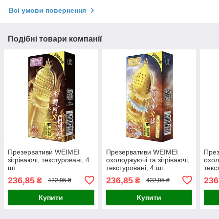
Всі умови повернення
Подібні товари компанії
Презервативи WEIMEI
Презервативи WEIMEI
Пре
зігріваючі, текстуровані, 4
охолоджуючі та зігріваючі,
охол
шт.
текстуровані, 4 шт.
текс
шт.
236,85
236,85
236
₴
₴
422,95 ₴
422,95 ₴
Купити
Купити