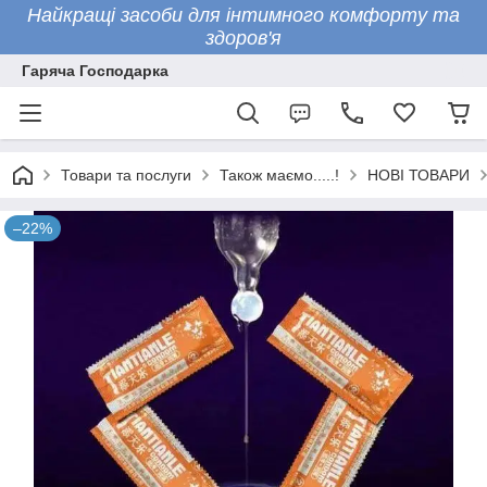
Найкращі засоби для інтимного комфорту та
здоров'я
Гаряча Господарка
Товари та послуги
Також маємо.....!
НОВІ ТОВАРИ
–22%