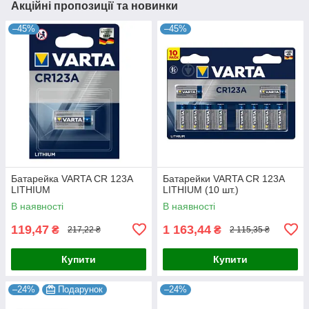
Акційні пропозиції та новинки
–45%
–45%
Батарейка VARTA CR 123A
Батарейки VARTA CR 123A
LITHIUM
LITHIUM (10 шт.)
В наявності
В наявності
119,47
1 163,44
₴
₴
217,22 ₴
2 115,35 ₴
Купити
Купити
–24%
Подарунок
–24%