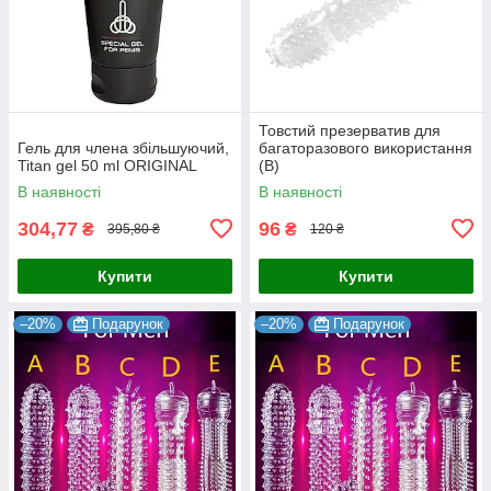
Товстий презерватив для
Гель для члена збільшуючий,
багаторазового використання
Titan gel 50 ml ORIGINAL
(B)
В наявності
В наявності
304,77
96
₴
₴
395,80 ₴
120 ₴
Купити
Купити
–20%
Подарунок
–20%
Подарунок