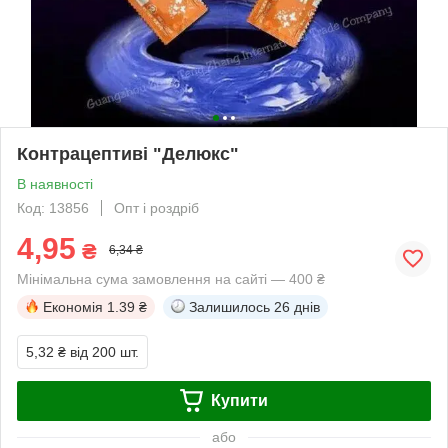
Контрацептиві "Делюкс"
В наявності
Код: 13856
Опт і роздріб
4,95
₴
6,34 ₴
Мінімальна сума замовлення на сайті — 400 ₴
Економія
1.39 ₴
Залишилось
26 днів
5,32 ₴
від 200 шт.
Купити
або