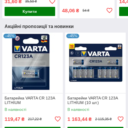
31,60
14,
₴
35,50 ₴
48,06
₴
54 ₴
Купити
Акційні пропозиції та новинки
–45%
–45%
Батарейка VARTA CR 123A
Батарейки VARTA CR 123A
LITHIUM
LITHIUM (10 шт.)
В наявності
В наявності
119,47
1 163,44
₴
₴
217,22 ₴
2 115,35 ₴