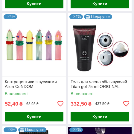
Купити
Купити
–24%
–24%
Подарунок
Контрацептиви з вусиками
Гель для члена збільшуючий
Alien CoNDOM
Titan gel 75 ml ORIGINAL
В наявності
В наявності
52,40
332,50
₴
₴
68,95 ₴
437,50 ₴
Купити
Купити
–23%
Подарунок
–22%