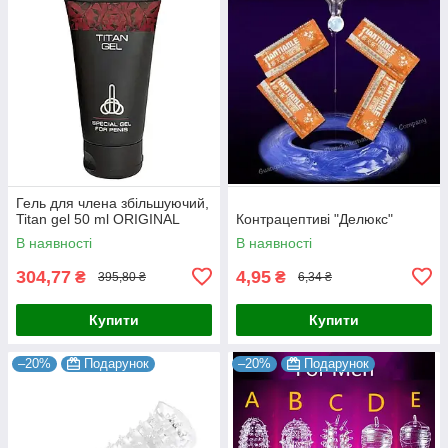
Гель для члена збільшуючий,
Titan gel 50 ml ORIGINAL
Контрацептиві "Делюкс"
В наявності
В наявності
304,77
4,95
₴
₴
395,80 ₴
6,34 ₴
Купити
Купити
–20%
Подарунок
–20%
Подарунок