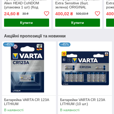
Alien HEAD CoNDOM
Extra Sensitive (6шт,
Extr
(упаковка 1 шт) (Код
зелена) ORIGINAL
рож
302/11)
24,60
400,02
400
₴
₴
30 ₴
500,03 ₴
Купити
Купити
Акційні пропозиції та новинки
–45%
–45%
Батарейка VARTA CR 123A
Батарейки VARTA CR 123A
LITHIUM
LITHIUM (10 шт.)
В наявності
В наявності