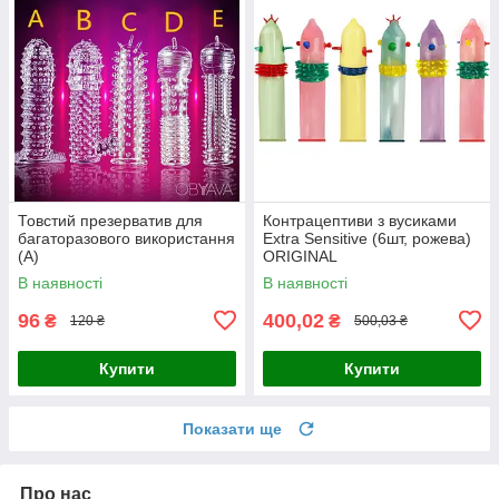
Товстий презерватив для
Контрацептиви з вусиками
багаторазового використання
Extra Sensitive (6шт, рожева)
(А)
ORIGINAL
В наявності
В наявності
96
400,02
₴
₴
120 ₴
500,03 ₴
Купити
Купити
Показати ще
Про нас