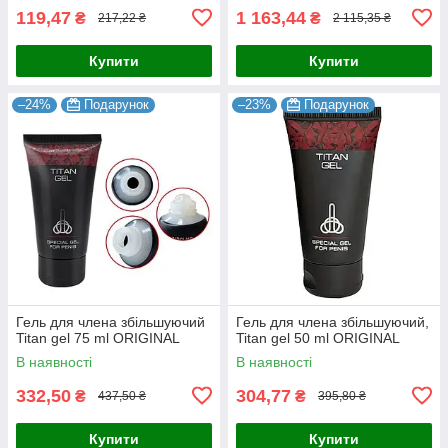
119,47
1 163,44
₴
₴
217,22 ₴
2 115,35 ₴
Купити
Купити
–24%
Подарунок
–23%
Подарунок
Гель для члена збільшуючий
Гель для члена збільшуючий,
Titan gel 75 ml ORIGINAL
Titan gel 50 ml ORIGINAL
В наявності
В наявності
332,50
304,77
₴
₴
437,50 ₴
395,80 ₴
Купити
Купити