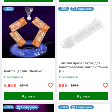
–22%
–20%
Подарунок
Товстий презерватив для
багаторазового використання
Контрацептиві "Делюкс"
(B)
В наявності
В наявності
4,95
96
₴
₴
6,34 ₴
120 ₴
Купити
Купити
–20%
Подарунок
–20%
Подарунок