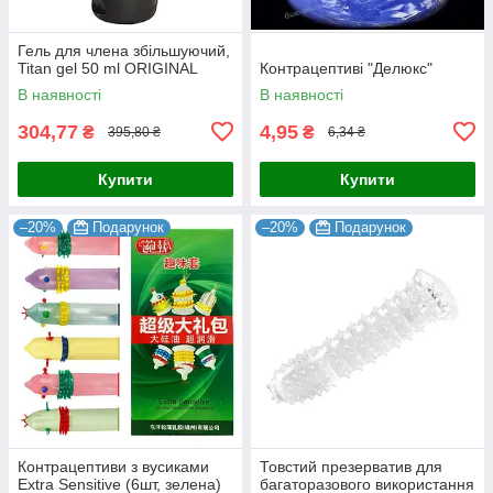
Гель для члена збільшуючий,
Titan gel 50 ml ORIGINAL
Контрацептиві "Делюкс"
В наявності
В наявності
304,77
4,95
₴
₴
395,80 ₴
6,34 ₴
Купити
Купити
–20%
Подарунок
–20%
Подарунок
Контрацептиви з вусиками
Товстий презерватив для
Extra Sensitive (6шт, зелена)
багаторазового використання