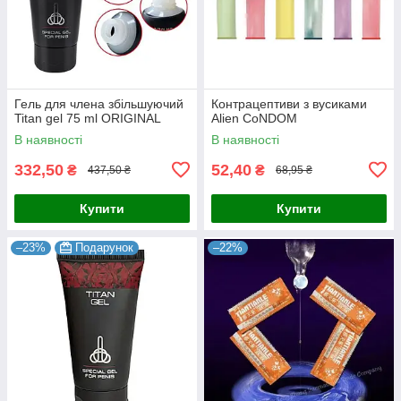
Гель для члена збільшуючий
Контрацептиви з вусиками
Titan gel 75 ml ORIGINAL
Alien CoNDOM
В наявності
В наявності
332,50
52,40
₴
₴
437,50 ₴
68,95 ₴
Купити
Купити
–23%
Подарунок
–22%