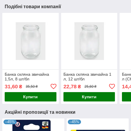
Подібні товари компанії
Банка скляна звичайна
Банка скляна звичайна 1
Банк
1,5л, 8 шт/бл
л, 12 шт/бл
л (С
31,60
22,78
14,
₴
₴
35,50 ₴
25,60 ₴
Купити
Купити
Акційні пропозиції та новинки
–45%
–45%