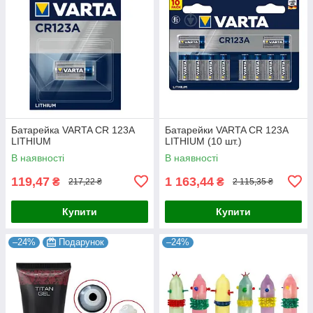
Батарейка VARTA CR 123A
Батарейки VARTA CR 123A
LITHIUM
LITHIUM (10 шт.)
В наявності
В наявності
119,47
1 163,44
₴
₴
217,22 ₴
2 115,35 ₴
Купити
Купити
–24%
Подарунок
–24%