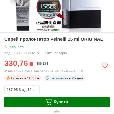
Спрей пролонгатор Peineili 15 ml ORIGINAL
В наявності
Код: 6971298380218
Опт і роздріб
330,76
₴
389,13 ₴
Мінімальна сума замовлення на сайті — 400 ₴
Економія
58.37 ₴
Залишилось
25 днів
287,95 ₴
від 12 шт.
Купити
або