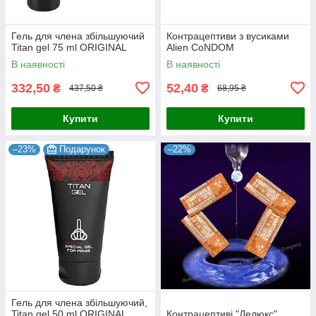
Гель для члена збільшуючий
Контрацептиви з вусиками
Titan gel 75 ml ORIGINAL
Alien CoNDOM
В наявності
В наявності
332,50
52,40
₴
₴
437,50 ₴
68,95 ₴
Купити
Купити
–23%
Подарунок
–22%
Гель для члена збільшуючий,
Titan gel 50 ml ORIGINAL
Контрацептиві "Делюкс"