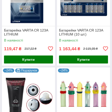
Батарейка VARTA CR 123A
Батарейки VARTA CR 123A
LITHIUM
LITHIUM (10 шт.)
В наявності
В наявності
119,47
1 163,44
₴
₴
217,22 ₴
2 115,35 ₴
Купити
Купити
–24%
Подарунок
–24%