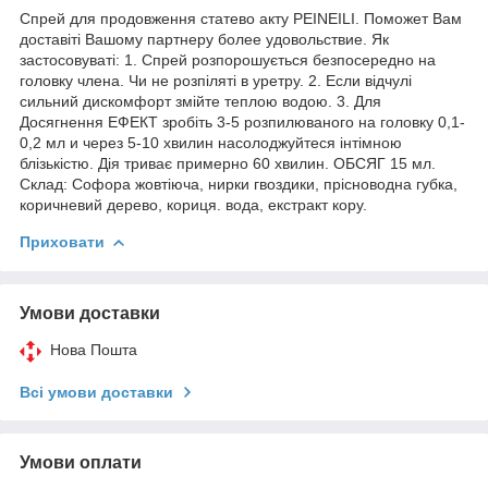
Спрей для продовження статево акту PEINEILI. Поможет Вам
доставіті Вашому партнеру более удовольствие. Як
застосовуваті: 1. Спрей розпорошується безпосередно на
головку члена. Чи не розпіляті в уретру. 2. Если відчулі
сильний дискомфорт змійте теплою водою. 3. Для
Досягнення ЕФЕКТ зробіть 3-5 розпилюваного на головку 0,1-
0,2 мл и через 5-10 хвилин насолоджуйтеся інтімною
блізькістю. Дія триває примерно 60 хвилин. ОБСЯГ 15 мл.
Склад: Софора жовтіюча, нирки гвоздики, прісноводна губка,
коричневий дерево, кориця. вода, екстракт кору.
Приховати
Умови доставки
Нова Пошта
Всі умови доставки
Умови оплати