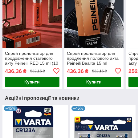
Спрей пролонгатор для
Спрей пролонгатор для
Спре
продовження статевого
продления полового акта
прод
акту Peineili RED 15 ml (10
Peineili Bealite 15 ml
акту
years anniversary)
697
436,36
436,36
252
₴
₴
532,15 ₴
532,15 ₴
Купити
Купити
Акційні пропозиції та новинки
–45%
–45%