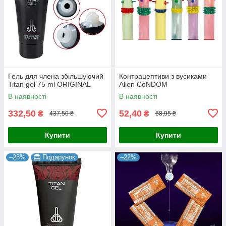
Гель для члена збільшуючий
Контрацептиви з вусиками
Titan gel 75 ml ORIGINAL
Alien CoNDOM
В наявності
В наявності
332,50
52,40
₴
₴
437,50 ₴
68,95 ₴
Купити
Купити
–23%
Подарунок
–22%