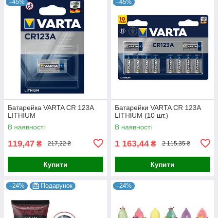
–45%
–45%
Батарейка VARTA CR 123A
Батарейки VARTA CR 123A
LITHIUM
LITHIUM (10 шт.)
В наявності
В наявності
119,47
1 163,44
₴
₴
217,22 ₴
2 115,35 ₴
Купити
Купити
–24%
Подарунок
–24%