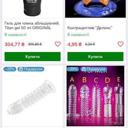
Гель для члена збільшуючий,
Titan gel 50 ml ORIGINAL
Контрацептиві "Делюкс"
В наявності
В наявності
304,77
4,95
₴
₴
395,80 ₴
6,34 ₴
Купити
Купити
–20%
Подарунок
–20%
Подарунок