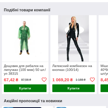
Подібні товари компанії
Дощовик для рибалок на
Латексний комбінезон на
Мішо
липучках (100 мкм) 50 шт./
кнопках (100/14)
40*6
уп 38315
шт/у
67,42
1 069,20
8,4
₴
₴
87,56 ₴
1 188 ₴
Купити
Купити
Акційні пропозиції та новинки